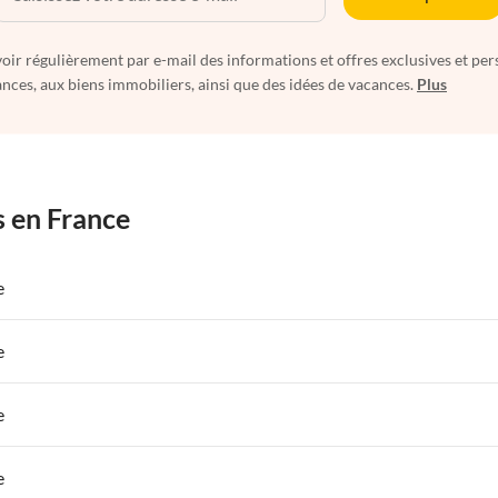
oir régulièrement par e-mail des informations et offres exclusives et per
nces, aux biens immobiliers, ainsi que des idées de vacances.
Plus
s en France
e
 de Vacances à Paris-Ile de France
Appartements de Vacances à Paris
e
s de Vacances à la Normandie
Appartements de Vacances à Sud de la F
 de Vacances à Paris-Ile de France
Appartements de Vacances à Paris
e
s de Vacances à la Normandie
Appartements de Vacances à Sud de la F
 de Vacances à Paris-Ile de France
Appartements de Vacances à Paris
e