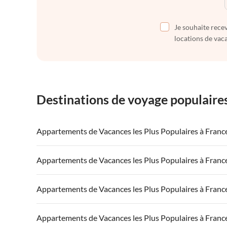
Je souhaite recev
locations de vaca
Destinations de voyage populaire
Appartements de Vacances les Plus Populaires à Franc
Appartements de Vacances à France
Appartements
Appartements de Vacances les Plus Populaires à Franc
Appartements de Vacances à Côte atlantique
Appartement
Appartements de Vacances à France
Appartements
Appartements de Vacances les Plus Populaires à Franc
Appartements de Vacances à Côte d'Azur
Appartements de Vacances à Côte atlantique
Appartement
Appartements de Vacances à France
Appartements
Appartements de Vacances les Plus Populaires à Franc
Appartements de Vacances à Côte d'Azur