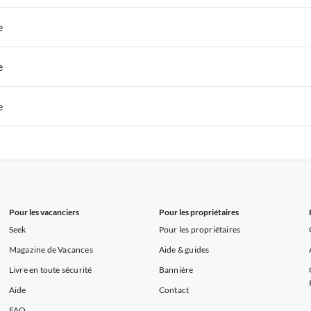
s de Vacances à la Normandie
Appartements de Vacances à Sud de la F
 de Vacances à Paris-Ile de France
Appartements de Vacances à Paris
e
s de Vacances à la Normandie
Appartements de Vacances à Sud de la F
 de Vacances à Paris-Ile de France
Appartements de Vacances à Paris
e
s de Vacances à la Normandie
Appartements de Vacances à Sud de la F
 de Vacances à Paris-Ile de France
Appartements de Vacances à Paris
e
s de Vacances à la Normandie
Appartements de Vacances à Sud de la F
 de Vacances à Paris-Ile de France
Appartements de Vacances à Paris
s de Vacances à la Normandie
Appartements de Vacances à Sud de la F
Pour les vacanciers
Pour les propriétaires
Seek
Pour les propriétaires
Magazine de Vacances
Aide & guides
Livre en toute sécurité
Bannière
Aide
Contact
FAQ