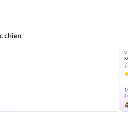
c chien
Vr
M
2
1 
2 