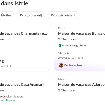
dans Istrie
Étoiles
Prix (croissant)
Prix (décroissant)
(7)
4.9
(7)
Porec
Maison de vacances Charmante retraite familiale avec piscine privée
res
2 Chambres
Annulation gratuite
585,- €
2 voyageurs / 7 Nuits
7 €
Perle cachée
s / 7 Nuits
Meilleure
(1)
Annonce
Istrie
Maison de vacances Casa Anamaria près de Vrsar
res
2 Chambres
Classification
deur Rapide