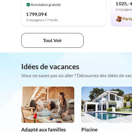
1 025,- 
Annulation gratuite
2 voyageur
1 799,09 €
Perl
2 voyageurs / 7 Nuits
Tout Voir
Idées de vacances
Vous ne savez pas où aller ? Découvrez des idées de vac
Adapté aux familles
Piscine