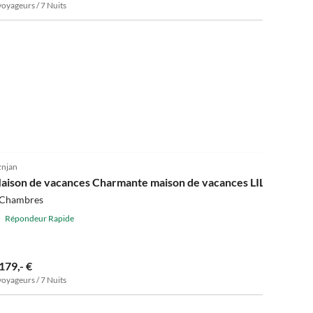
voyageurs / 7 Nuits
5.0
(1)
znjan
aison de vacances Charmante maison de vacances LILLIAN près 
 Chambres
Répondeur Rapide
179,- €
voyageurs / 7 Nuits