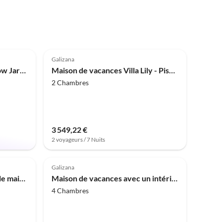
Meilleure
Annonce
4.0
(4)
Galizana
Maison de vacances Bungalow Jardin dans la Résidence Felix
Maison de vacances Villa Lily - Piscine privée, joli jardin
2 Chambres
3 549,22 €
2 voyageurs / 7 Nuits
Galizana
Maison de vacances Adorable maison avec jardin privé et bain à bulles
Maison de vacances avec un intérieur parfait
4 Chambres