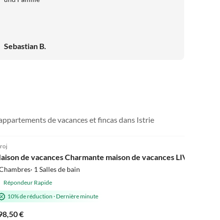
Sebastian B.
 appartements de vacances et fincas dans Istrie
5.0
(1)
roj
aison de vacances Charmante maison de vacances LIVIA avec 2 
Chambres· 1 Salles de bain
Répondeur Rapide
10% de réduction
·
Dernière minute
98,50 €