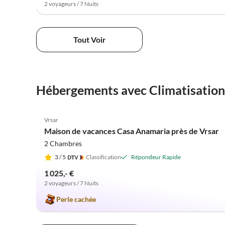
2 voyageurs / 7 Nuits
Tout Voir
Hébergements avec Climatisation
5.0
(1)
Vrsar
Maison de vacances Casa Anamaria près de Vrsar
2 Chambres
3
/ 5
Classification
Répondeur Rapide
1 025,- €
2 voyageurs / 7 Nuits
Perle cachée