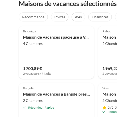
Maisons de vacances sélectionnés 
Recommandé
Invités
Avis
Chambres
3.9
(16)
4.0
Brtonigla
Rabac
Maison de vacances spacieuse à Verteneglio
4 Chambres
2 Chamb
1 700,89 €
1 969,2
2 voyageurs / 7 Nuits
2 voyageur
4.0
(4)
5.0
Banjolé
Vrsar
Maison de vacances à Banjole près de la plage
2 Chambres
2 Chamb
Répondeur Rapide
3
/ 5
Répon