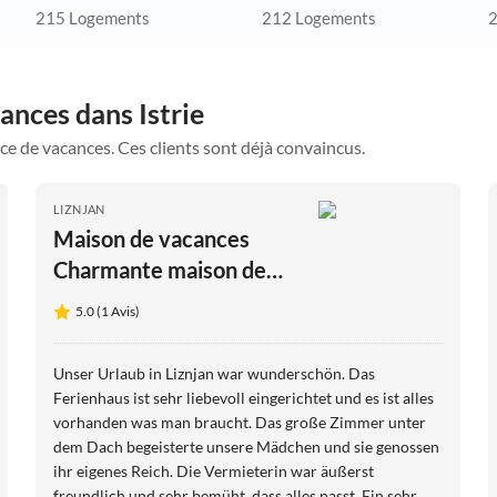
215 Logements
212 Logements
2
ances dans Istrie
ce de vacances. Ces clients sont déjà convaincus.
LIZNJAN
Maison de vacances
Charmante maison de
vacances LILLIAN près
5.0 (1 Avis)
d'une belle plage
Unser Urlaub in Liznjan war wunderschön. Das
Ferienhaus ist sehr liebevoll eingerichtet und es ist alles
vorhanden was man braucht. Das große Zimmer unter
dem Dach begeisterte unsere Mädchen und sie genossen
ihr eigenes Reich. Die Vermieterin war äußerst
freundlich und sehr bemüht, dass alles passt. Ein sehr