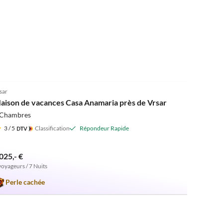
5.0
(1)
sar
aison de vacances Casa Anamaria près de Vrsar
 Chambres
3
/ 5
Classification
Répondeur Rapide
025,- €
voyageurs / 7 Nuits
Perle cachée