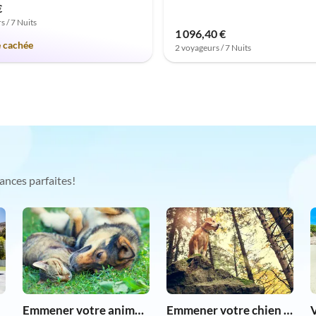
€
s / 7 Nuits
1 096,40 €
e cachée
2 voyageurs / 7 Nuits
ances parfaites!
Emmener votre animal en vacances
Emmener votre chien en vacances
V