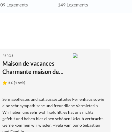
09 Logements
149 Logements
PEROJ
Maison de vacances
Charmante maison de
vacances LIVIA avec 2
5.0 (1 Avis)
terrasses accueillantes
Sehr gepflegtes und gut ausgestattetes Ferienhaus sowie
eine sehr sympathische und freundliche Vermieterin.
Wir haben uns sehr wohl gefühlt, es hat uns nichts
gefehlt und haben hier einen schönen Urlaub verbracht.
Gerne kommen wir wieder. Hvala vam puno Sebastian
und Familie