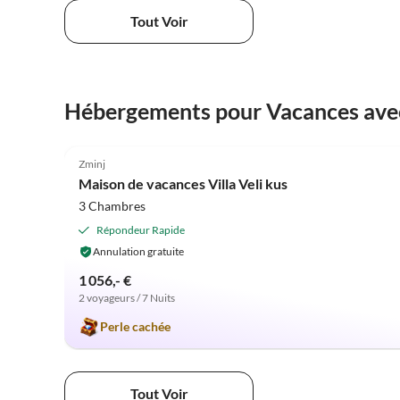
Tout Voir
Hébergements pour Vacances ave
4.9
(3)
Zminj
Maison de vacances Villa Veli kus
3 Chambres
Répondeur Rapide
Annulation gratuite
1 056,- €
2 voyageurs / 7 Nuits
Perle cachée
Tout Voir