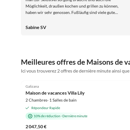
Möglichkeit, draußen kochen und grillen zu können,
haben wir sehr genossen. Fußläufig sind viele gute
Restaurants erreichbar, dennoch liegt das Haus
verkehrsberuhigt in der Nähe der Kirche. Der Strand ist
Sabine SV
zu Fuß in ca. 12 Minuten erreichbar und die Hunde
hatten ihre Morgenrunde erstmal hinter sich. Am Strand
gibt es auch einen Hundestrand.
Meilleures offres de Maisons de v
Ici vous trouverez 2 offres de dernière minute ainsi qu
4.5
(1)
Galizana
Maison de vacances Villa Lily
2 Chambres· 1 Salles de bain
Répondeur Rapide
10% de réduction
·
Dernière minute
2 047,50 €