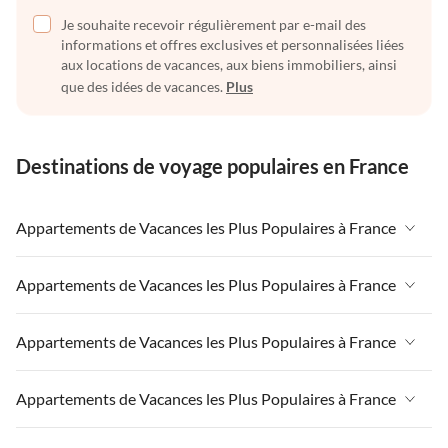
Je souhaite recevoir régulièrement par e-mail des
informations et offres exclusives et personnalisées liées
aux locations de vacances, aux biens immobiliers, ainsi
que des idées de vacances.
Plus
Destinations de voyage populaires en France
Appartements de Vacances les Plus Populaires à France
Appartements de Vacances à France
Appartements de Vacances les Plus Populaires à France
Appartements de Vacances à Paris-Ile de France
Appartements de Vacances à France
Appartements de Vacances les Plus Populaires à France
Appartements de Vacances à Paris
Appartements de Vacances à Paris-Ile de France
Appartements de Vacances à Alpes françaises
Appartements de Vacances à France
Appartements de Vacances les Plus Populaires à France
Appartements de Vacances à Paris
Appartements de Vacances à Côte atlantique
Appartements de Vacances à Paris-Ile de France
Appartements de Vacances à Alpes françaises