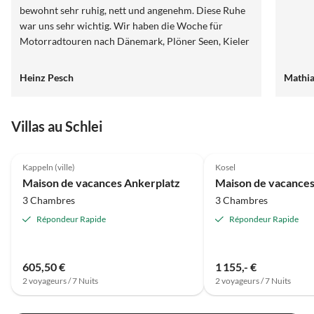
bewohnt sehr ruhig, nett und angenehm. Diese Ruhe
war uns sehr wichtig. Wir haben die Woche für
Motorradtouren nach Dänemark, Plöner Seen, Kieler
Bucht usw. genutzt. Dann ab zum Weidefelder Strand
( PKW 10 Minuten) schwimmen. Nach Kappeln ein
Heinz Pesch
Mathi
kurzer Spaziergang 10 Minuten zu Fuss über die
schöne Brücke. Es gibt sehr viel zu sehen. Auch der
Hafen Eckernförde ist eine kurze Reise wert. Die
Villas au Schlei
Vermieterin, Frau Herta Itzke, eine richtig Nette, hat
Meilleure
5.0
(26)
Annonce
4.9
(23)
das Ganze hier positiv abgerundet. Also Vorbehaltlos
zu empfehlen. Wir kommen wieder.
Kappeln (ville)
Kosel
Super hôte
Maison de vacances Ankerplatz
3 Chambres
3 Chambres
Répondeur Rapide
Répondeur Rapide
605,50 €
1 155,- €
2 voyageurs / 7 Nuits
2 voyageurs / 7 Nuits