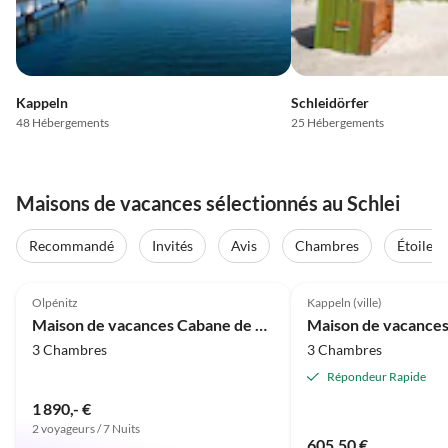
Kappeln
Schleidörfer
48 Hébergements
25 Hébergements
Maisons de vacances sélectionnés au Schlei
Recommandé
Invités
Avis
Chambres
Étoiles
Meilleure
4.9
(28)
Annonce
5.0
(26)
Olpénitz
Kappeln (ville)
Super hôte
Super hôte
Maison de vacances Cabane de marin
Maison de vacances
3 Chambres
3 Chambres
Répondeur Rapide
1 890,- €
2 voyageurs / 7 Nuits
605,50 €