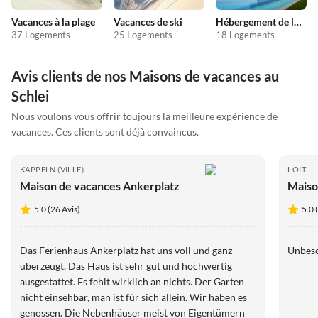
Vacances à la plage
Vacances de ski
Hébergement de luxe
37 Logements
25 Logements
18 Logements
Avis clients de nos Maisons de vacances au
Schlei
Nous voulons vous offrir toujours la meilleure expérience de
vacances. Ces clients sont déjà convaincus.
KAPPELN (VILLE)
LOIT
Maison de vacances Ankerplatz
Maiso
5.0 (26 Avis)
5.0 
Das Ferienhaus Ankerplatz hat uns voll und ganz
Unbesc
überzeugt. Das Haus ist sehr gut und hochwertig
ausgestattet. Es fehlt wirklich an nichts. Der Garten
nicht einsehbar, man ist für sich allein. Wir haben es
genossen. Die Nebenhäuser meist von Eigentümern