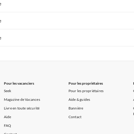
 de Vacances à Paris-Ile de France
Appartements de Vacances à Paris
e
s de Vacances à la Normandie
Appartements de Vacances à Sud de la F
 de Vacances à Paris-Ile de France
Appartements de Vacances à Paris
e
s de Vacances à la Normandie
Appartements de Vacances à Sud de la F
 de Vacances à Paris-Ile de France
Appartements de Vacances à Paris
e
s de Vacances à la Normandie
Appartements de Vacances à Sud de la F
 de Vacances à Paris-Ile de France
Appartements de Vacances à Paris
s de Vacances à la Normandie
Appartements de Vacances à Sud de la F
Pour les vacanciers
Pour les propriétaires
Seek
Pour les propriétaires
Magazine de Vacances
Aide & guides
Livre en toute sécurité
Bannière
Aide
Contact
FAQ