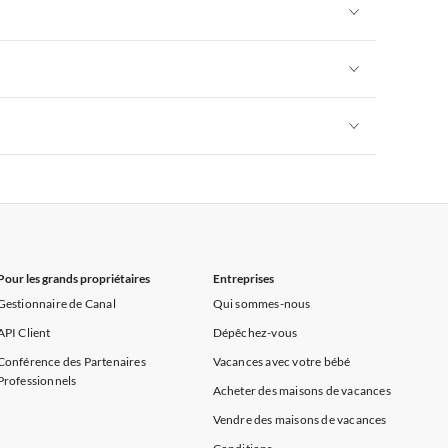
Appartements de Vacances à Alpes françaises
rance
Appartements de Vacances à Provence
Appartements de Vacances à Alpes françaises
rance
Appartements de Vacances à Provence
Appartements de Vacances à Alpes françaises
rance
Appartements de Vacances à Provence
Appartements de Vacances à Alpes françaises
rance
Appartements de Vacances à Provence
Pour les grands propriétaires
Entreprises
Gestionnaire de Canal
Qui sommes-nous
API Client
Dépêchez-vous
Conférence des Partenaires
Vacances avec votre bébé
Professionnels
Acheter des maisons de vacances
Vendre des maisons de vacances