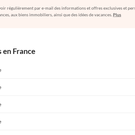
oir régulièrement par e-mail des informations et offres exclusives et per
nces, aux biens immobiliers, ainsi que des idées de vacances.
Plus
s en France
e
 de Vacances à Paris-Ile de France
Appartements de Vacances à Paris
e
s de Vacances à la Normandie
Appartements de Vacances à Sud de la F
 de Vacances à Paris-Ile de France
Appartements de Vacances à Paris
e
s de Vacances à la Normandie
Appartements de Vacances à Sud de la F
 de Vacances à Paris-Ile de France
Appartements de Vacances à Paris
e
s de Vacances à la Normandie
Appartements de Vacances à Sud de la F