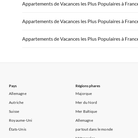
Appartements de Vacances à France
Appartements
Appartements de Vacances les Plus Populaires à Franc
Appartements de Vacances à Côte d'Azur
Appartements de Vacances à Côte atlantique
Appartement
Appartements de Vacances à France
Appartements
Appartements de Vacances les Plus Populaires à Franc
Appartements de Vacances à Côte d'Azur
Appartements de Vacances à Côte atlantique
Appartement
Appartements de Vacances à France
Appartements
Appartements de Vacances les Plus Populaires à Franc
Appartements de Vacances à Côte d'Azur
Appartements de Vacances à Côte atlantique
Appartement
Appartements de Vacances à France
Appartements
Appartements de Vacances à Côte d'Azur
Appartements de Vacances à Côte atlantique
Appartement
Appartements de Vacances à Côte d'Azur
Pays
Régions phares
Allemagne
Majorque
Autriche
Mer du Nord
Suisse
Mer Baltique
Royaume-Uni
Allemagne
États-Unis
partout dans le monde