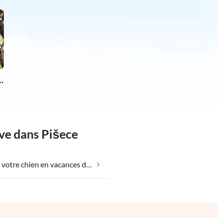
chien en vacances
êve dans Pišece
Emmener votre chien en vacances dans Pišece