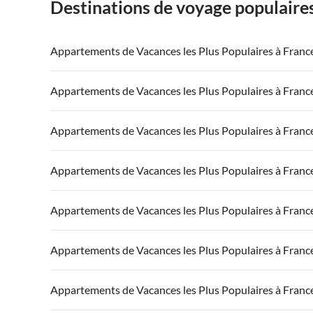
Destinations de voyage populaire
Appartements de Vacances les Plus Populaires à Franc
Appartements de Vacances à France
Appartements
Appartements de Vacances les Plus Populaires à Franc
Appartements de Vacances à Côte atlantique
Appartement
Appartements de Vacances à France
Appartements
Appartements de Vacances les Plus Populaires à Franc
Appartements de Vacances à Côte d'Azur
Appartements de Vacances à Côte atlantique
Appartement
Appartements de Vacances à France
Appartements
Appartements de Vacances les Plus Populaires à Franc
Appartements de Vacances à Côte d'Azur
Appartements de Vacances à Côte atlantique
Appartement
Appartements de Vacances à France
Appartements
Appartements de Vacances les Plus Populaires à Franc
Appartements de Vacances à Côte d'Azur
Appartements de Vacances à Côte atlantique
Appartement
Appartements de Vacances à France
Appartements
Appartements de Vacances les Plus Populaires à Franc
Appartements de Vacances à Côte d'Azur
Appartements de Vacances à Côte atlantique
Appartement
Appartements de Vacances à France
Appartements
Appartements de Vacances les Plus Populaires à Franc
Appartements de Vacances à Côte d'Azur
Appartements de Vacances à Côte atlantique
Appartement