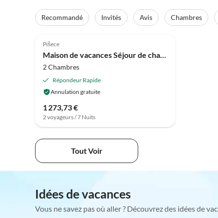
Recommandé
Invités
Avis
Chambres
4.0
(3)
Pišece
Maison de vacances Séjour de charme à Sveti Križ
2 Chambres
Répondeur Rapide
Annulation gratuite
1 273,73 €
2 voyageurs / 7 Nuits
Tout Voir
Idées de vacances
Vous ne savez pas où aller ? Découvrez des idées de vac