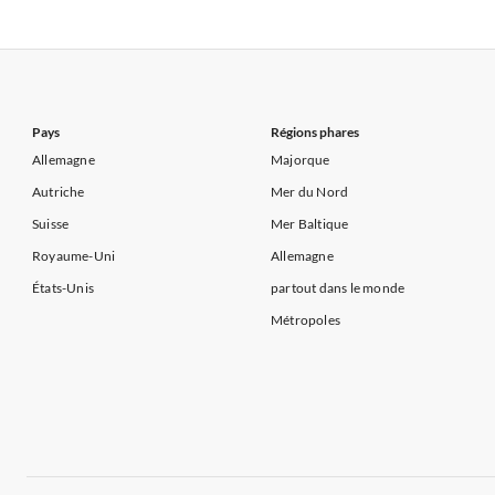
Appartements de Vacances à France
Appartements
Appartements de Vacances à Côte d'Azur
Appartements de Vacances à Côte atlantique
Appartement
Appartements de Vacances à Côte d'Azur
Pays
Régions phares
Allemagne
Majorque
Autriche
Mer du Nord
Suisse
Mer Baltique
Royaume-Uni
Allemagne
États-Unis
partout dans le monde
Métropoles