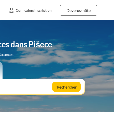
Devenez hôte
s
Connexion/Inscription
ces dans Pišece
Vacances
Rechercher