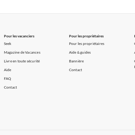
 de Vacances à Paris-Ile de France
Appartements de Vacances à Paris
s de Vacances à la Normandie
Appartements de Vacances à Sud de la F
Pour les vacanciers
Pour les propriétaires
Seek
Pour les propriétaires
Magazine de Vacances
Aide & guides
Livre en toute sécurité
Bannière
Aide
Contact
FAQ
Contact