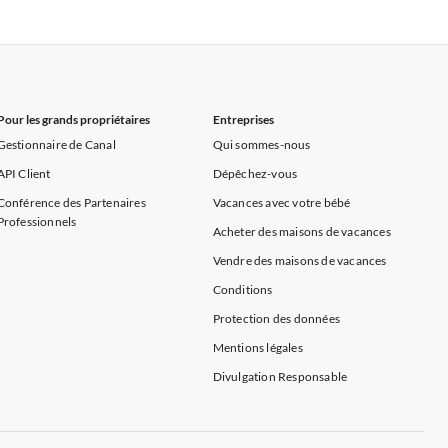
Appartements de Vacances à Alpes françaises
rance
Appartements de Vacances à Provence
Pour les grands propriétaires
Entreprises
Gestionnaire de Canal
Qui sommes-nous
API Client
Dépêchez-vous
Conférence des Partenaires
Vacances avec votre bébé
Professionnels
Acheter des maisons de vacances
Vendre des maisons de vacances
Conditions
Protection des données
Mentions légales
Divulgation Responsable