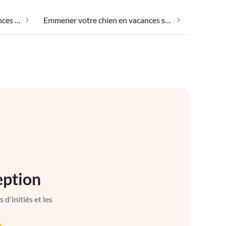
Emmener votre animal en vacances sur Malte (île)
Emmener votre chien en vacances sur Malte (île)
eption
d'initiés et les