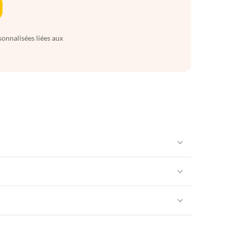
sonnalisées liées aux
Appartements de Vacances à Alpes françaises
rance
Appartements de Vacances à Provence
Appartements de Vacances à Alpes françaises
rance
Appartements de Vacances à Provence
Appartements de Vacances à Alpes françaises