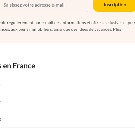
Inscription
oir régulièrement par e-mail des informations et offres exclusives et per
nces, aux biens immobiliers, ainsi que des idées de vacances.
Plus
s en France
e
 de Vacances à Paris-Ile de France
Appartements de Vacances à Paris
e
s de Vacances à la Normandie
Appartements de Vacances à Sud de la F
 de Vacances à Paris-Ile de France
Appartements de Vacances à Paris
e
s de Vacances à la Normandie
Appartements de Vacances à Sud de la F
 de Vacances à Paris-Ile de France
Appartements de Vacances à Paris