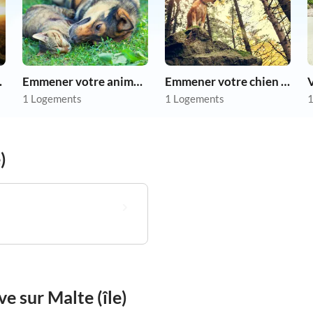
as chers
Emmener votre animal en vacances
Emmener votre chien en vacances
V
1 Logements
1 Logements
1
)
e sur Malte (île)