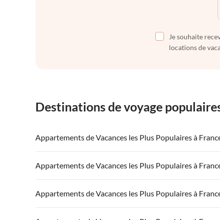
Je souhaite recev
locations de vaca
Destinations de voyage populaire
Appartements de Vacances les Plus Populaires à Franc
Appartements de Vacances à France
Appartements
Appartements de Vacances les Plus Populaires à Franc
Appartements de Vacances à Côte atlantique
Appartement
Appartements de Vacances à France
Appartements
Appartements de Vacances les Plus Populaires à Franc
Appartements de Vacances à Côte d'Azur
Appartements de Vacances à Côte atlantique
Appartement
Appartements de Vacances à France
Appartements