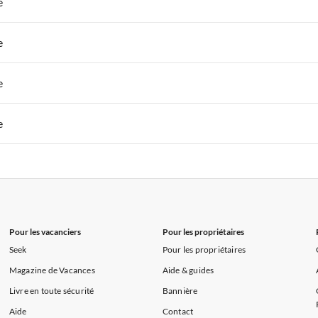
e
s de Vacances à la Normandie
Appartements de Vacances à Sud de la F
 de Vacances à Paris-Ile de France
Appartements de Vacances à Paris
e
s de Vacances à la Normandie
Appartements de Vacances à Sud de la F
 de Vacances à Paris-Ile de France
Appartements de Vacances à Paris
e
s de Vacances à la Normandie
Appartements de Vacances à Sud de la F
 de Vacances à Paris-Ile de France
Appartements de Vacances à Paris
e
s de Vacances à la Normandie
Appartements de Vacances à Sud de la F
 de Vacances à Paris-Ile de France
Appartements de Vacances à Paris
s de Vacances à la Normandie
Appartements de Vacances à Sud de la F
Pour les vacanciers
Pour les propriétaires
Seek
Pour les propriétaires
Magazine de Vacances
Aide & guides
Livre en toute sécurité
Bannière
Aide
Contact