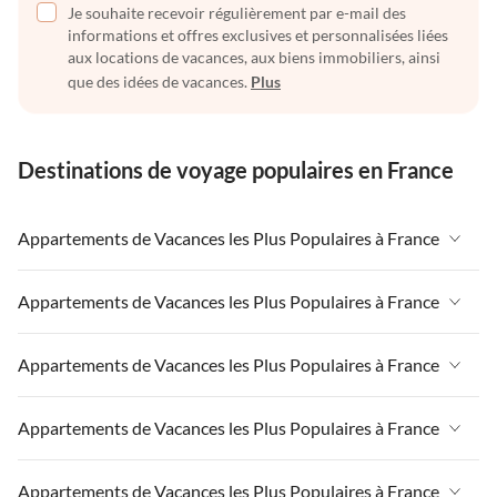
Je souhaite recevoir régulièrement par e-mail des
informations et offres exclusives et personnalisées liées
aux locations de vacances, aux biens immobiliers, ainsi
que des idées de vacances.
Plus
Destinations de voyage populaires en France
Appartements de Vacances les Plus Populaires à France
Appartements de Vacances à France
Appartements de Vacances les Plus Populaires à France
Appartements de Vacances à Paris-Ile de France
Appartements de Vacances à France
Appartements de Vacances les Plus Populaires à France
Appartements de Vacances à Paris
Appartements de Vacances à Paris-Ile de France
Appartements de Vacances à Alpes françaises
Appartements de Vacances à France
Appartements de Vacances les Plus Populaires à France
Appartements de Vacances à Paris
Appartements de Vacances à Côte atlantique
Appartements de Vacances à Paris-Ile de France
Appartements de Vacances à Alpes françaises
Appartements de Vacances à France
Appartements de Vacances les Plus Populaires à France