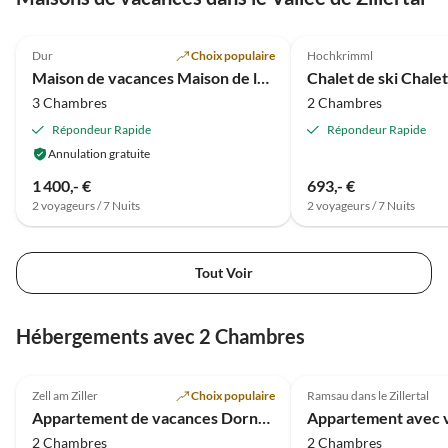
5.0
(10)
4.9
(2)
Dur
Choix populaire
Hochkrimml
Maison de vacances Maison de la Nature
3 Chambres
2 Chambres
Répondeur Rapide
Répondeur Rapide
Annulation gratuite
1 400,- €
693,- €
2 voyageurs / 7 Nuits
2 voyageurs / 7 Nuits
Tout Voir
Hébergements avec 2 Chambres
5.0
(17)
4.3
(5)
Zell am Ziller
Choix populaire
Ramsau dans le Zillertal
Appartement de vacances Dornauer
2 Chambres
2 Chambres