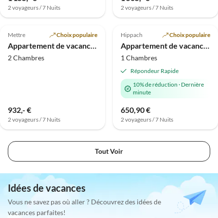
2 voyageurs / 7 Nuits
2 voyageurs / 7 Nuits
Meilleure
Meilleure
Annonce
Annonce
Mettre
Choix populaire
Hippach
Choix populaire
Appartement de vacances Radaun - Appartements Sonnseitn
Appartement de vacances Vogelnest
2 Chambres
1 Chambres
Répondeur Rapide
10% de réduction
·
Dernière
minute
932,- €
650,90 €
2 voyageurs / 7 Nuits
2 voyageurs / 7 Nuits
Tout Voir
Idées de vacances
Vous ne savez pas où aller ? Découvrez des idées de
vacances parfaites!