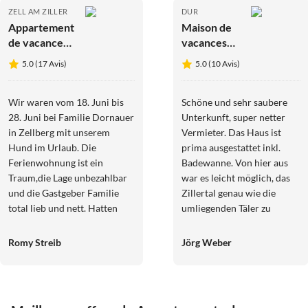
ZELL AM ZILLER
DUR
Appartement
Maison de
de vacances
vacances
Dornauer
Maison de
5.0 (17 Avis)
5.0 (10 Avis)
la Nature
Wir waren vom 18. Juni bis
Schöne und sehr saubere
28. Juni bei Familie Dornauer
Unterkunft, super netter
in Zellberg mit unserem
Vermieter. Das Haus ist
Hund im Urlaub. Die
prima ausgestattet inkl.
Ferienwohnung ist ein
Badewanne. Von hier aus
Traum,die Lage unbezahlbar
war es leicht möglich, das
und die Gastgeber Familie
Zillertal genau wie die
total lieb und nett. Hatten
umliegenden Täler zu
immer einen Tipp für uns was
erkunden. Wunderschöne
wir machen können,immer so
Umgebung, in der es
Romy Streib
Jörg Weber
herzlich und freundlich. Wir
unendlich viel zu entdecken
haben uns so wohl gefühlt
gibt.
das wir auf jeden Fall
wiederkommen werden.