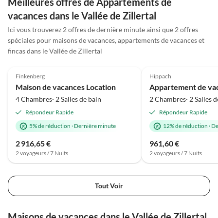
Meilleures offres de Appartements de
Liebe Grüße von Romy
vacances dans le Vallée de Zillertal
Michael und Cooper
Ici vous trouverez 2 offres de dernière minute ainsi que 2 offres
spéciales pour maisons de vacances, appartements de vacances et
fincas dans le Vallée de Zillertal
5.0
(4)
4.8
(3)
Finkenberg
Hippach
Maison de vacances Location
Appartement de va
4 Chambres· 2 Salles de bain
2 Chambres· 2 Salles d
Répondeur Rapide
Répondeur Rapide
5% de réduction
·
Dernière minute
12% de réduction
·
De
2 916,65 €
961,60 €
2 voyageurs / 7 Nuits
2 voyageurs / 7 Nuits
Tout Voir
Maisons de vacances dans le Vallée de Zillertal