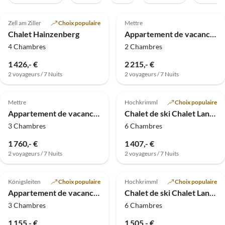
4.9
(3)
Annonce
5.0
(1)
Annonce
Zell am Ziller
Choix populaire
Mettre
Chalet Hainzenberg
Appartement de vacances Gamsstoa - Appartements Sonnseitn
4 Chambres
2 Chambres
1 426,- €
2 215,- €
2 voyageurs / 7 Nuits
2 voyageurs / 7 Nuits
Meilleure
Meilleure
4.5
(1)
Annonce
Annonce
Mettre
Hochkrimml
Choix populaire
Appartement de vacances Gart - Appartements Sonnseitn
Chalet de ski Chalet Lang à Hochkrimml pour 12 personnes
3 Chambres
6 Chambres
1 760,- €
1 407,- €
2 voyageurs / 7 Nuits
2 voyageurs / 7 Nuits
Meilleure
Meilleure
Annonce
Annonce
Königsleiten
Choix populaire
Hochkrimml
Choix populaire
Appartement de vacances avec sauna pour 10 personnes
Chalet de ski Chalet Lang à Hochkrimml pour 14 personnes
3 Chambres
6 Chambres
1 155,- €
1 505,- €