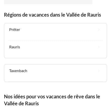
Teufel (habe ich zufälligerweise selbst und kenne den
Preis), 3 Fernseher, bessere Weingläser, WMF-Geräte
Régions de vacances dans le Vallée de Rauris
etc. nennen. Ganz toll fanden wir, dass das Apartment
individuell passend zur Weihnachtszeit mit der
entsprechenden Dekoration dekoriert wurde.
Prêter
Wiederum sehr liebevoll. Sogar im abgeschlossenen
kleinen Skiraum waren Blumen als Deko. Liebe zum
Detail!!!
Rauris
Taxenbach
Nos idées pour vos vacances de rêve dans le
Vallée de Rauris