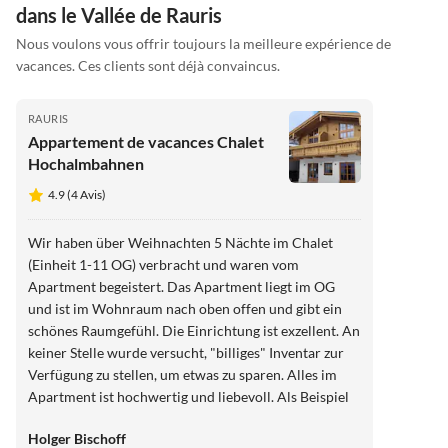
dans le Vallée de Rauris
Nous voulons vous offrir toujours la meilleure expérience de
vacances. Ces clients sont déjà convaincus.
RAURIS
Appartement de vacances Chalet
Hochalmbahnen
4.9 (4 Avis)
Wir haben über Weihnachten 5 Nächte im Chalet
(Einheit 1-11 OG) verbracht und waren vom
Apartment begeistert. Das Apartment liegt im OG
und ist im Wohnraum nach oben offen und gibt ein
schönes Raumgefühl. Die Einrichtung ist exzellent. An
keiner Stelle wurde versucht, "billiges" Inventar zur
Verfügung zu stellen, um etwas zu sparen. Alles im
Apartment ist hochwertig und liebevoll. Als Beispiel
kann ich Kunstobjekte an den Wänden (nicht vom
Holger Bischoff
billigen Discounter), ein Internetradio der Marke