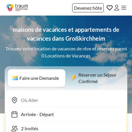
Devenez hôte
maisons de vacances et appartements de
vacances dans Großkirchheim
Trouvez votre location de vacances de rêve et réservez parmi
0 Locations de Vacances
Réserver un Séjour
Faire une Demande
Confirmé
Arrivée
-
Départ