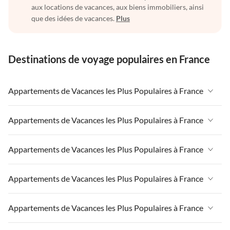
aux locations de vacances, aux biens immobiliers, ainsi
que des idées de vacances.
Plus
Destinations de voyage populaires en France
Appartements de Vacances les Plus Populaires à France
Appartements de Vacances à France
Appartements de Vacances les Plus Populaires à France
Appartements de Vacances à Paris-Ile de France
Appartements de Vacances à France
Appartements de Vacances les Plus Populaires à France
Appartements de Vacances à Paris
Appartements de Vacances à Paris-Ile de France
Appartements de Vacances à Alpes françaises
Appartements de Vacances à France
Appartements de Vacances les Plus Populaires à France
Appartements de Vacances à Paris
Appartements de Vacances à Côte atlantique
Appartements de Vacances à Paris-Ile de France
Appartements de Vacances à Alpes françaises
Appartements de Vacances à France
Appartements de Vacances les Plus Populaires à France
Appartements de Vacances à la Normandie
Appartements de Vacances à Paris
Appartements de Vacances à Côte atlantique
Appartements de Vacances à Paris-Ile de France
Appartements de Vacances à Sud de la France