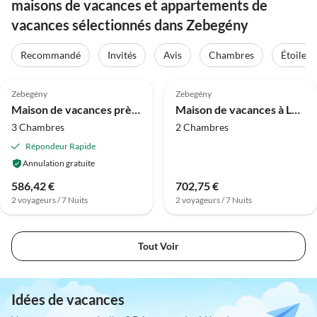
maisons de vacances et appartements de
vacances sélectionnés dans Zebegény
Recommandé
Invités
Avis
Chambres
Étoiles
4.0
(4)
Zebegény
Zebegény
Maison de vacances près de la basilique
Maison de vacances à Leányfalu avec terrasse
3 Chambres
2 Chambres
Répondeur Rapide
Annulation gratuite
586,42 €
702,75 €
2 voyageurs / 7 Nuits
2 voyageurs / 7 Nuits
Tout Voir
Idées de vacances