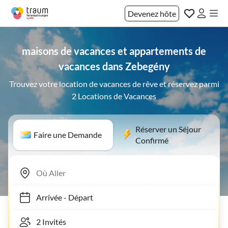
Devenez hôte
maisons de vacances et appartements de
vacances dans Zebegény
Trouvez votre location de vacances de rêve et réservez parmi
2 Locations de Vacances
Réserver un Séjour
Faire une Demande
Confirmé
Arrivée
-
Départ