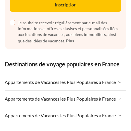
Inscription
Je souhaite recevoir régulièrement par e-mail des
informations et offres exclusives et personnalisées liées
aux locations de vacances, aux biens immobiliers, ainsi
que des idées de vacances.
Plus
Destinations de voyage populaires en France
Appartements de Vacances les Plus Populaires à France
Appartements de Vacances à France
Appartements de Vacances les Plus Populaires à France
Appartements de Vacances à Paris-Ile de France
Appartements de Vacances à France
Appartements de Vacances les Plus Populaires à France
Appartements de Vacances à Paris
Appartements de Vacances à Paris-Ile de France
Appartements de Vacances à Alpes françaises