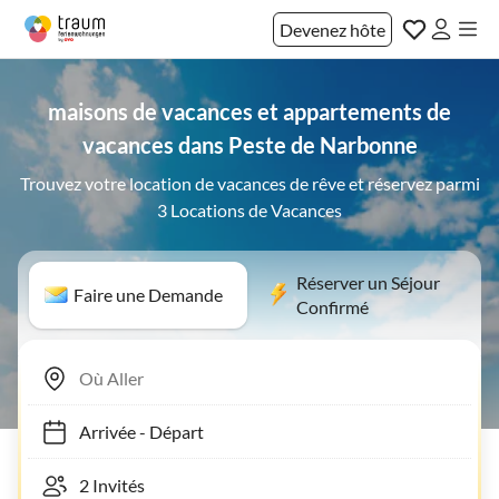
Devenez hôte
maisons de vacances et appartements de
vacances dans Peste de Narbonne
Trouvez votre location de vacances de rêve et réservez parmi
3 Locations de Vacances
Réserver un Séjour
Faire une Demande
Confirmé
Arrivée
-
Départ