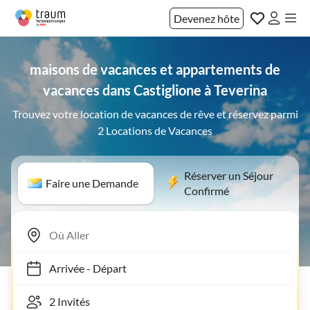
Devenez hôte
maisons de vacances et appartements de
vacances dans Castiglione à Teverina
Trouvez votre location de vacances de rêve et réservez parmi
2 Locations de Vacances
Réserver un Séjour
Faire une Demande
Confirmé
Arrivée
-
Départ