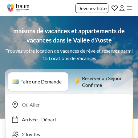
Devenez hôte
maisons de vacances et appartements de
vacances dans le Vallée d'Aoste
Trouvez votre location de vacances de rêve et réservez parmi
15 Locations de Vacances
Réserver un Séjour
Faire une Demande
Confirmé
Arrivée
-
Départ