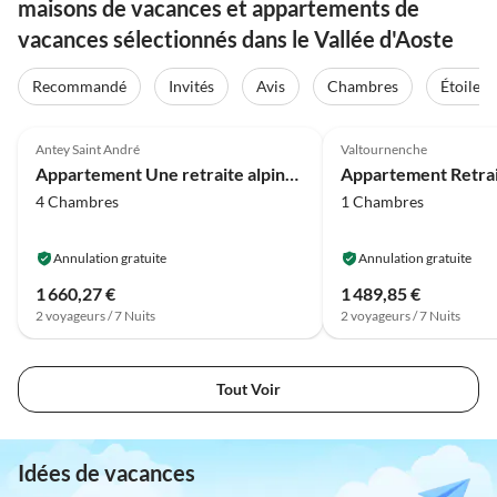
maisons de vacances et appartements de
vacances sélectionnés dans le Vallée d'Aoste
Recommandé
Invités
Avis
Chambres
Étoiles
3.7
(6)
4.0
(4)
Antey Saint André
Valtournenche
Appartement Une retraite alpine confortable
4 Chambres
1 Chambres
Annulation gratuite
Annulation gratuite
1 660,27 €
1 489,85 €
2 voyageurs / 7 Nuits
2 voyageurs / 7 Nuits
Tout Voir
Idées de vacances