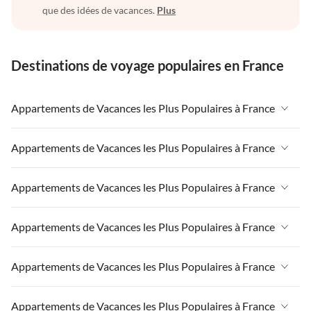
que des idées de vacances.
Plus
Destinations de voyage populaires en France
Appartements de Vacances les Plus Populaires à France
Appartements de Vacances à France
Appartements de Vacances les Plus Populaires à France
Appartements de Vacances à Paris-Ile de France
Appartements de Vacances à France
Appartements de Vacances les Plus Populaires à France
Appartements de Vacances à Paris
Appartements de Vacances à Paris-Ile de France
Appartements de Vacances à Alpes françaises
Appartements de Vacances à France
Appartements de Vacances les Plus Populaires à France
Appartements de Vacances à Paris
Appartements de Vacances à Côte atlantique
Appartements de Vacances à Paris-Ile de France
Appartements de Vacances à Alpes françaises
Appartements de Vacances à France
Appartements de Vacances les Plus Populaires à France
Appartements de Vacances à la Normandie
Appartements de Vacances à Paris
Appartements de Vacances à Côte atlantique
Appartements de Vacances à Paris-Ile de France
Appartements de Vacances à Sud de la France
Appartements de Vacances à Alpes françaises
Appartements de Vacances à France
Appartements de Vacances les Plus Populaires à France
Appartements de Vacances à la Normandie