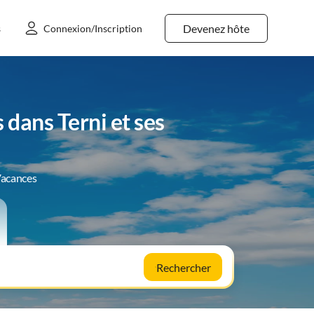
Devenez hôte
s
Connexion/Inscription
dans Terni et ses
Vacances
Rechercher