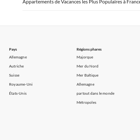
Appartements de Vacances à France
Appartements
Appartements de Vacances les Plus Populaires à Franc
Appartements de Vacances à Côte d'Azur
Appartements de Vacances à Côte atlantique
Appartement
Appartements de Vacances à France
Appartements
Appartements de Vacances à Côte d'Azur
Appartements de Vacances à Côte atlantique
Appartement
Appartements de Vacances à Côte d'Azur
Pays
Régions phares
Allemagne
Majorque
Autriche
Mer du Nord
Suisse
Mer Baltique
Royaume-Uni
Allemagne
États-Unis
partout dans le monde
Métropoles