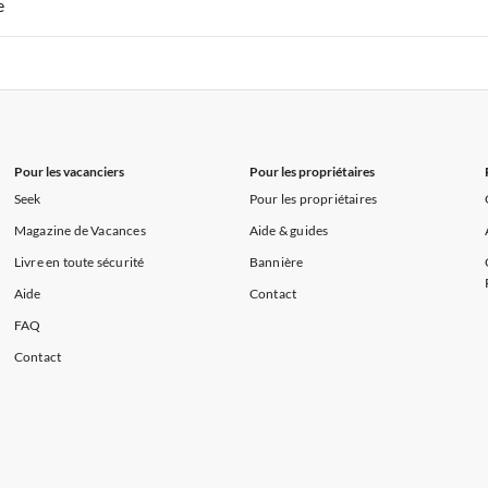
 de Vacances à Paris-Ile de France
Appartements de Vacances à Paris
e
s de Vacances à la Normandie
Appartements de Vacances à Sud de la F
 de Vacances à Paris-Ile de France
Appartements de Vacances à Paris
s de Vacances à la Normandie
Appartements de Vacances à Sud de la F
Pour les vacanciers
Pour les propriétaires
Seek
Pour les propriétaires
Magazine de Vacances
Aide & guides
Livre en toute sécurité
Bannière
Aide
Contact
FAQ
Contact