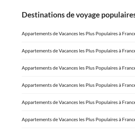
Destinations de voyage populaire
Appartements de Vacances les Plus Populaires à Franc
Appartements de Vacances à France
Appartements
Appartements de Vacances les Plus Populaires à Franc
Appartements de Vacances à Côte atlantique
Appartement
Appartements de Vacances à France
Appartements
Appartements de Vacances les Plus Populaires à Franc
Appartements de Vacances à Côte d'Azur
Appartements de Vacances à Côte atlantique
Appartement
Appartements de Vacances à France
Appartements
Appartements de Vacances les Plus Populaires à Franc
Appartements de Vacances à Côte d'Azur
Appartements de Vacances à Côte atlantique
Appartement
Appartements de Vacances à France
Appartements
Appartements de Vacances les Plus Populaires à Franc
Appartements de Vacances à Côte d'Azur
Appartements de Vacances à Côte atlantique
Appartement
Appartements de Vacances à France
Appartements
Appartements de Vacances les Plus Populaires à Franc
Appartements de Vacances à Côte d'Azur
Appartements de Vacances à Côte atlantique
Appartement