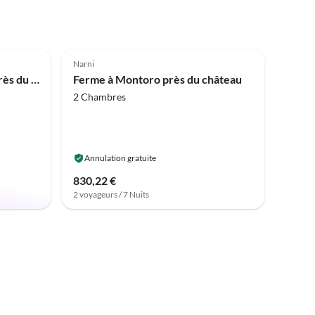
4.0
(2)
Narni
Appartement à Stroncone près du lac Piediluco
Ferme à Montoro près du château
2 Chambres
Annulation gratuite
830,22 €
2 voyageurs / 7 Nuits