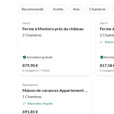
Recommandé
Invités
Avis
Chambres
4.1
(22)
3.9
Narni
Narni
Ferme à Montoro près du château
Ferme à
2 Chambres
2 Chamb
Répon
Annulation gratuite
Annulat
879,90 €
817,58 
2 voyageurs / 7 Nuits
2 voyageur
4.0
(1)
Aquasparta
Maison de vacances Appartement à Firenzuola près du lac Arezzo
1 Chambres
Répondeur Rapide
691,85 €