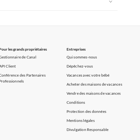
Appartements de Vacances à Alpes françaises
rance
Appartements de Vacances à Provence
Appartements de Vacances à Alpes françaises
rance
Appartements de Vacances à Provence
Pour les grands propriétaires
Entreprises
Gestionnaire de Canal
Qui sommes-nous
API Client
Dépêchez-vous
Conférence des Partenaires
Vacances avec votre bébé
Professionnels
Acheter des maisons de vacances
Vendre des maisons de vacances
Conditions
Protection des données
Mentions légales
Divulgation Responsable