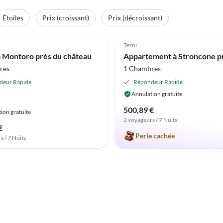
Étoiles
Prix (croissant)
Prix (décroissant)
(11)
4.9
(3)
Terni
 Montoro près du château
res
1 Chambres
deur Rapide
Répondeur Rapide
Annulation gratuite
500,89 €
ion gratuite
2 voyageurs / 7 Nuits
€
Perle cachée
s / 7 Nuits