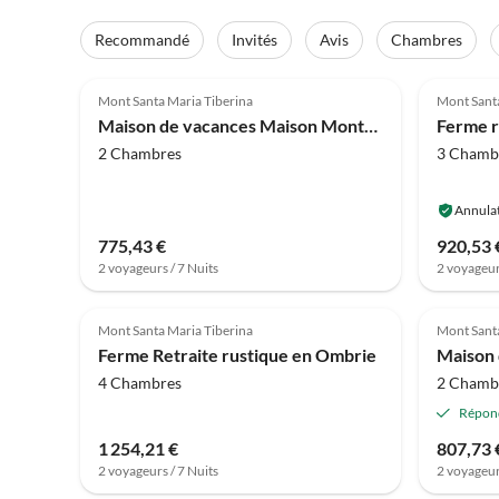
Recommandé
Invités
Avis
Chambres
4.0
(10)
4.0
Mont Santa Maria Tiberina
Mont Santa
Maison de vacances Maison Monte avec Piscine et Sentiers Forestiers
Ferme r
2 Chambres
3 Chamb
Annulat
775,43 €
920,53 
2 voyageurs / 7 Nuits
2 voyageur
4.0
(4)
4.0
Mont Santa Maria Tiberina
Mont Santa
Ferme Retraite rustique en Ombrie
4 Chambres
2 Chamb
Répon
1 254,21 €
807,73 
2 voyageurs / 7 Nuits
2 voyageur