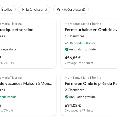
Étoiles
Prix (croissant)
Prix (décroissant)
(7)
4.2
(5)
 Maria Tiberina
Mont Santa Maria Tiberina
ustique et sereine
res
1 Chambres
Répondeur Rapide
ion gratuite
Annulation gratuite
€
456,85 €
s / 7 Nuits
2 voyageurs / 7 Nuits
(2)
4.0
(2)
 Maria Tiberina
Mont Santa Maria Tiberina
Maison de vacances Maison à Monte Santa Maria avec Piscine
res
2 Chambres
deur Rapide
Annulation gratuite
€
694,08 €
s / 7 Nuits
2 voyageurs / 7 Nuits