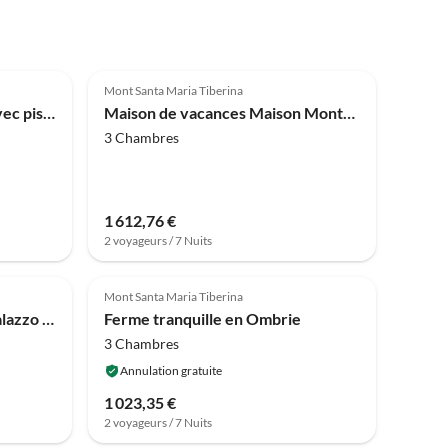
4.0
(4)
Mont Santa Maria Tiberina
Ferme urbaine en Ombrie avec piscine
Maison de vacances Maison Monte Santa Maria avec Piscine
3 Chambres
1 612,76 €
2 voyageurs / 7 Nuits
Mont Santa Maria Tiberina
Ferme en Ombrie près du Palazzo Bourbon
Ferme tranquille en Ombrie
3 Chambres
Annulation gratuite
1 023,35 €
2 voyageurs / 7 Nuits