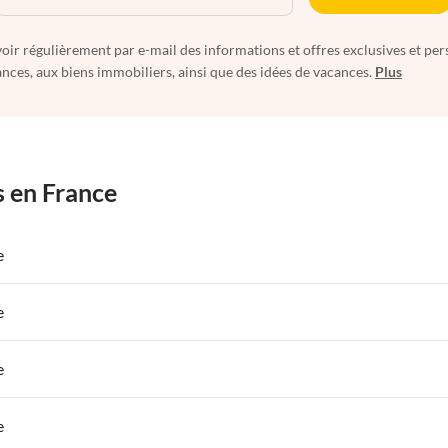
oir régulièrement par e-mail des informations et offres exclusives et per
nces, aux biens immobiliers, ainsi que des idées de vacances.
Plus
s en France
e
 de Vacances à Paris-Ile de France
Appartements de Vacances à Paris
e
s de Vacances à la Normandie
Appartements de Vacances à Sud de la F
 de Vacances à Paris-Ile de France
Appartements de Vacances à Paris
e
s de Vacances à la Normandie
Appartements de Vacances à Sud de la F
 de Vacances à Paris-Ile de France
Appartements de Vacances à Paris
e