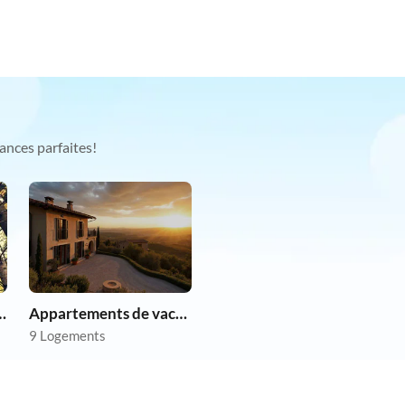
ances parfaites!
chien en vacances
Appartements de vacances pas chers
9 Logements