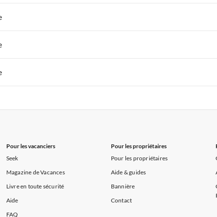
s de Vacances à la Normandie
Appartements de Vacances à Sud de la F
 de Vacances à Paris-Ile de France
Appartements de Vacances à Paris
e
s de Vacances à la Normandie
Appartements de Vacances à Sud de la F
 de Vacances à Paris-Ile de France
Appartements de Vacances à Paris
e
s de Vacances à la Normandie
Appartements de Vacances à Sud de la F
 de Vacances à Paris-Ile de France
Appartements de Vacances à Paris
e
s de Vacances à la Normandie
Appartements de Vacances à Sud de la F
 de Vacances à Paris-Ile de France
Appartements de Vacances à Paris
s de Vacances à la Normandie
Appartements de Vacances à Sud de la F
Pour les vacanciers
Pour les propriétaires
Seek
Pour les propriétaires
Magazine de Vacances
Aide & guides
Livre en toute sécurité
Bannière
Aide
Contact
FAQ