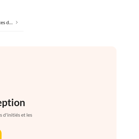
Emmener votre chien en vacances dans Mont Santa Maria Tiberina
eption
d'initiés et les