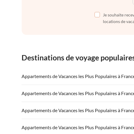
Je souhaite recev
locations de vaca
Destinations de voyage populaire
Appartements de Vacances les Plus Populaires à Franc
Appartements de Vacances à France
Appartements
Appartements de Vacances les Plus Populaires à Franc
Appartements de Vacances à Côte atlantique
Appartement
Appartements de Vacances à France
Appartements
Appartements de Vacances les Plus Populaires à Franc
Appartements de Vacances à Côte d'Azur
Appartements de Vacances à Côte atlantique
Appartement
Appartements de Vacances à France
Appartements
Appartements de Vacances les Plus Populaires à Franc
Appartements de Vacances à Côte d'Azur