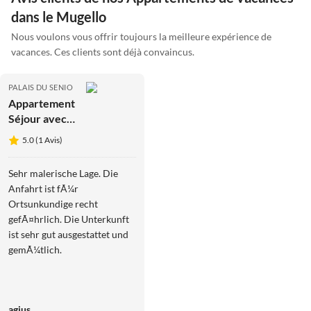
dans le Mugello
Nous voulons vous offrir toujours la meilleure expérience de
vacances. Ces clients sont déjà convaincus.
PALAIS DU SENIO
Appartement
Séjour avec
vue sur le
5.0 (1 Avis)
balcon
Sehr malerische Lage. Die
Anfahrt ist fÃ¼r
Ortsunkundige recht
gefÃ¤hrlich. Die Unterkunft
ist sehr gut ausgestattet und
gemÃ¼tlich.
agius