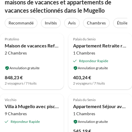
maisons de vacances et appartements de
vacances sélectionnés dans le Mugello
Recommandé
Invités
Avis
Chambres
Étoiles
4.0
(25)
4.0
(6)
Pratolino
Palais du Senio
Maison de vacances Refuge toscan idyllique avec piscine et spa
Appartement Retraite rurale à Sassoleone
2 Chambres
1 Chambres
Répondeur Rapide
Annulation gratuite
Annulation gratuite
848,23 €
403,24 €
2 voyageurs / 7 Nuits
2 voyageurs / 7 Nuits
4.0
(5)
5.0
(1)
Vicchio
Palais du Senio
Villa à Mugello avec piscine privée
Appartement Séjour avec vue sur le balcon
9 Chambres
1 Chambres
Répondeur Rapide
Annulation gratuite
545,19 €