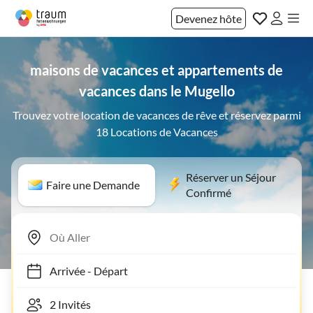
Devenez hôte
maisons de vacances et appartements de
vacances dans le Mugello
Trouvez votre location de vacances de rêve et réservez parmi
18 Locations de Vacances
Réserver un Séjour
Faire une Demande
Confirmé
Arrivée
-
Départ