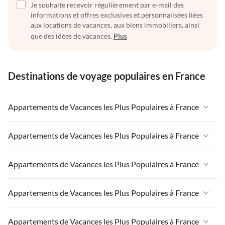
Je souhaite recevoir régulièrement par e-mail des
informations et offres exclusives et personnalisées liées
aux locations de vacances, aux biens immobiliers, ainsi
que des idées de vacances.
Plus
Destinations de voyage populaires en France
Appartements de Vacances les Plus Populaires à France
Appartements de Vacances à France
Appartements de Vacances les Plus Populaires à France
Appartements de Vacances à Paris-Ile de France
Appartements de Vacances à France
Appartements de Vacances les Plus Populaires à France
Appartements de Vacances à Paris
Appartements de Vacances à Paris-Ile de France
Appartements de Vacances à Alpes françaises
Appartements de Vacances à France
Appartements de Vacances les Plus Populaires à France
Appartements de Vacances à Paris
Appartements de Vacances à Côte atlantique
Appartements de Vacances à Paris-Ile de France
Appartements de Vacances à Alpes françaises
Appartements de Vacances à France
Appartements de Vacances les Plus Populaires à France
Appartements de Vacances à la Normandie