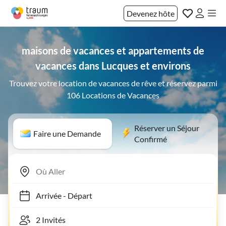
Devenez hôte
maisons de vacances et appartements de
vacances dans Lucques et environs
Trouvez votre location de vacances de rêve et réservez parmi
106 Locations de Vacances
Réserver un Séjour
Faire une Demande
Confirmé
Arrivée
-
Départ