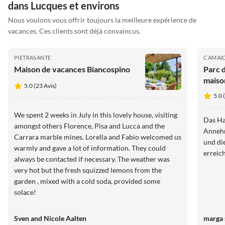
dans Lucques et environs
Nous voulons vous offrir toujours la meilleure expérience de
vacances. Ces clients sont déjà convaincus.
PIETRASANTE
CAMAI
Maison de vacances Biancospino
Parc 
maiso
5.0 (23 Avis)
5.0 
We spent 2 weeks in July in this lovely house, visiting
Das Hau
amongst others Florence, Pisa and Lucca and the
Annehm
Carrara marble mines. Lorella and Fabio welcomed us
und di
warmly and gave a lot of information. They could
erreic
always be contacted if necessary. The weather was
very hot but the fresh squizzed lemons from the
garden , mixed with a cold soda, provided some
solace!
Sven and Nicole Aalten
marga 