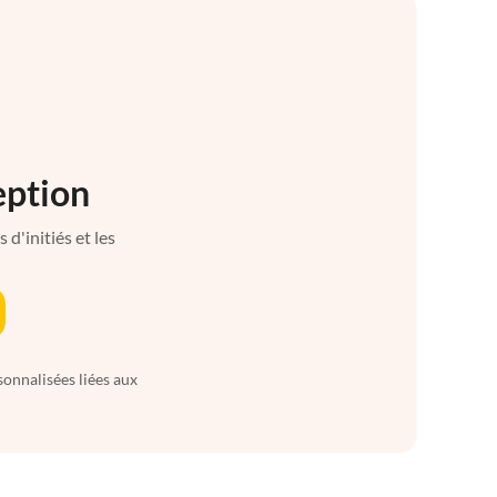
eption
d'initiés et les
sonnalisées liées aux