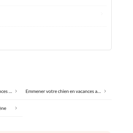
Emmener votre animal en vacances au Lac Trasimène
Emmener votre chien en vacances au Lac Trasimène
mène