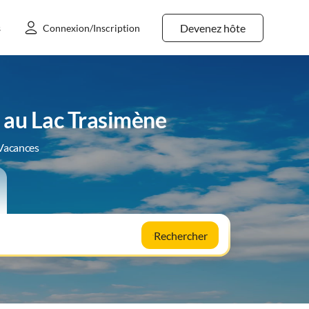
Devenez hôte
s
Connexion/Inscription
 au Lac Trasimène
 Vacances
Rechercher