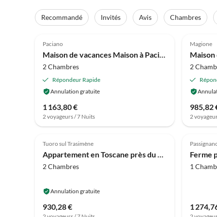
Recommandé
Invités
Avis
Chambres
4.1
(13)
4.5
Paciano
Magione
Maison de vacances Maison à Paciano près du Trasimène
2 Chambres
2 Chamb
Répondeur Rapide
Répon
Annulation gratuite
Annulat
1 163,80 €
985,82 
2 voyageurs / 7 Nuits
2 voyageur
4.0
(7)
4.0
Tuoro sul Trasimène
Passignano
Appartement en Toscane près du Trasimène
2 Chambres
1 Chamb
Annulation gratuite
930,28 €
1 274,7
2 voyageurs / 7 Nuits
2 voyageur