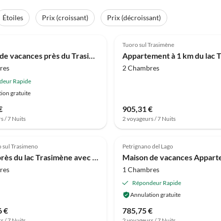
Étoiles
Prix (croissant)
Prix (décroissant)
(11)
4.0
(11)
Tuoro sul Trasimène
Maison de vacances près du Trasimène
res
2 Chambres
deur Rapide
ion gratuite
€
905,31 €
s / 7 Nuits
2 voyageurs / 7 Nuits
(4)
 sul Trasimeno
Petrignano del Lago
Ferme près du lac Trasimène avec piscine
res
1 Chambres
Répondeur Rapide
Annulation gratuite
6 €
785,75 €
s / 7 Nuits
2 voyageurs / 7 Nuits