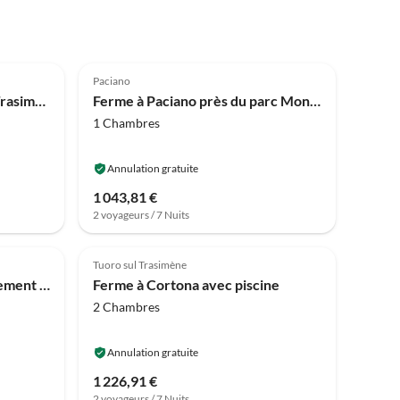
4.1
(8)
Paciano
Appartement à 1 km du lac Trasimène
Ferme à Paciano près du parc Monte Pausillo
1 Chambres
Annulation gratuite
1 043,81 €
2 voyageurs / 7 Nuits
Tuoro sul Trasimène
Maison de vacances Appartement près du lac Trasimène
Ferme à Cortona avec piscine
2 Chambres
Annulation gratuite
1 226,91 €
2 voyageurs / 7 Nuits