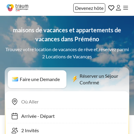
Devenez hôte
maisons de vacances et appartements de
vacances dans Préméno
Trouvez votre location de vacances de rêve et réservez parmi
2 Locations de Vacances
Réserver un Séjour
Faire une Demande
Confirmé
Arrivée
-
Départ