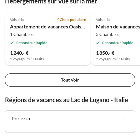
Hébergements sur Vue sur la mer
Meilleure
4.8
(13)
Annonce
4.5
(1)
Valsolda
Choix populaire
Valsolda
Appartement de vacances Oasis directement au bord du lac
1 Chambres
3 Chambres
Répondeur Rapide
Répondeur Rapide
1 240,- €
1 850,- €
2 voyageurs / 7 Nuits
2 voyageurs / 7 Nuits
Tout Voir
Régions de vacances au Lac de Lugano - Italie
Porlezza