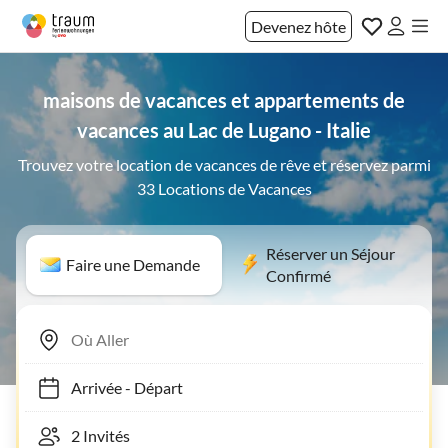
Devenez hôte
maisons de vacances et appartements de
vacances au Lac de Lugano - Italie
Trouvez votre location de vacances de rêve et réservez parmi
33 Locations de Vacances
Réserver un Séjour
Faire une Demande
Confirmé
Arrivée
-
Départ