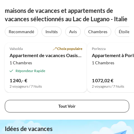
maisons de vacances et appartements de
vacances sélectionnés au Lac de Lugano - Italie
Recommandé
Invités
Avis
Chambres
Étoiles
Meilleure
4.8
(13)
Annonce
Valsolda
Choix populaire
Porlezza
Appartement de vacances Oasis directement au bord du lac
1 Chambres
1 Chambres
Répondeur Rapide
1 240,- €
1 072,02 €
2 voyageurs / 7 Nuits
2 voyageurs / 7 Nuits
Tout Voir
Idées de vacances