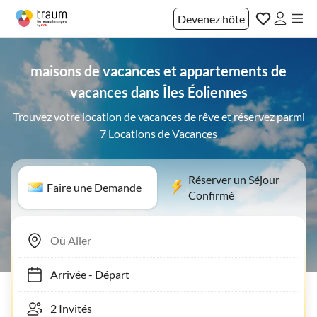
Devenez hôte
maisons de vacances et appartements de
vacances dans Îles Éoliennes
Trouvez votre location de vacances de rêve et réservez parmi
7 Locations de Vacances
Réserver un Séjour
Faire une Demande
Confirmé
Arrivée
-
Départ