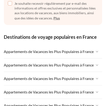
Je souhaite recevoir régulièrement par e-mail des
informations et offres exclusives et personnalisées liées
aux locations de vacances, aux biens immobiliers, ainsi
que des idées de vacances.
Plus
Destinations de voyage populaires en France
Appartements de Vacances les Plus Populaires à France
Appartements de Vacances à France
Appartements de Vacances les Plus Populaires à France
Appartements de Vacances à Paris-Ile de France
Appartements de Vacances à France
Appartements de Vacances les Plus Populaires à France
Appartements de Vacances à Paris
Appartements de Vacances à Paris-Ile de France
Appartements de Vacances à Alpes françaises
Appartements de Vacances à France
Appartements de Vacances les Plus Populaires à France
Appartements de Vacances à Paris
Appartements de Vacances à Côte atlantique
Appartements de Vacances à Paris-Ile de France
Appartements de Vacances à Côte atlantique
Appartements de Vacances à France
Appartements de Vacances les Plus Populaires à France