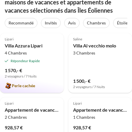
maisons de vacances et appartements de
vacances sélectionnés dans Îles Éoliennes
Recommandé
Invités
Avis
Chambres
Étoiles
Meilleure
Meilleure
5.0
(1)
Annonce
Annonce
Lipari
Saline
Villa Azzura Lipari
Villa Al vecchio molo
4 Chambres
3 Chambres
Répondeur Rapide
1 570,- €
2 voyageurs / 7 Nuits
1 500,- €
Perle cachée
2 voyageurs / 7 Nuits
Meilleure
Meilleure
Annonce
Annonce
Lipari
Lipari
Appartement de vacances Villa Mela A
Appartement de vacances Villa Mela C
2 Chambres
1 Chambres
928,57 €
928,57 €