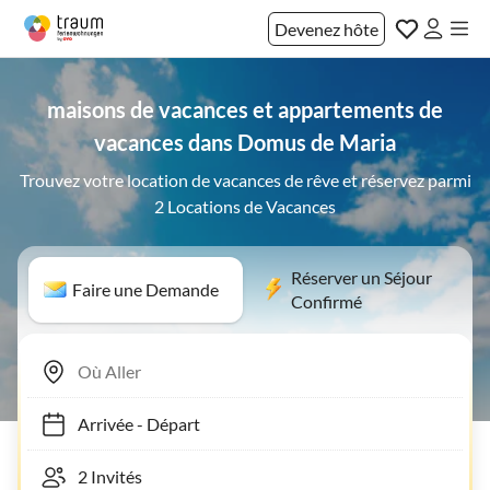
Devenez hôte
maisons de vacances et appartements de
vacances dans Domus de Maria
Trouvez votre location de vacances de rêve et réservez parmi
2 Locations de Vacances
Réserver un Séjour
Faire une Demande
Confirmé
Arrivée
-
Départ