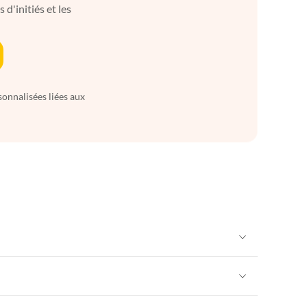
d'initiés et les
sonnalisées liées aux
Appartements de Vacances à Alpes françaises
rance
Appartements de Vacances à Provence