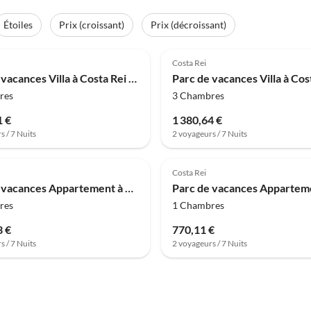
Étoiles
Prix (croissant)
Prix (décroissant)
(47)
4.0
(47)
Costa Rei
Parc de vacances Villa à Costa Rei près de la plage
res
3 Chambres
1 €
1 380,64 €
s / 7 Nuits
2 voyageurs / 7 Nuits
(31)
4.0
(29)
Costa Rei
Parc de vacances Appartement à Costa Rei près des Plages
res
1 Chambres
3 €
770,11 €
s / 7 Nuits
2 voyageurs / 7 Nuits