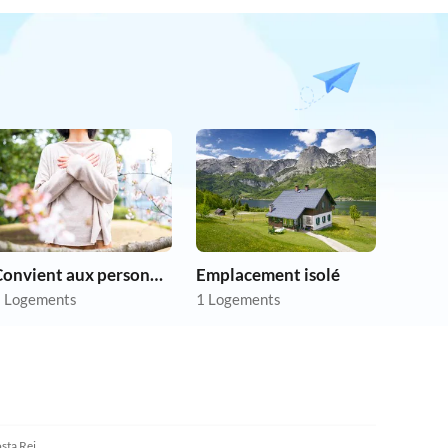
Convient aux personnes allergiques
Emplacement isolé
 Logements
1 Logements
4.0
(47)
sta Rei