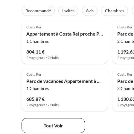
Recommandé
Invités
Avis
Chambres
4.0
(49)
4.0
Costa Rei
Costa Rei
Appartement à Costa Rei proche Plage
1 Chambres
2 Chamb
804,11 €
1 192,6
2 voyageurs / 7 Nuits
2 voyageur
4.0
(31)
4.0
Costa Rei
Costa Rei
Parc de vacances Appartement à Costa Rei proche plage
1 Chambres
3 Chamb
685,87 €
1 130,6
2 voyageurs / 7 Nuits
2 voyageur
Tout Voir