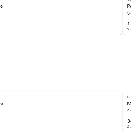
ge
P
3
1
2 
Co
ge
M
4
3
2 