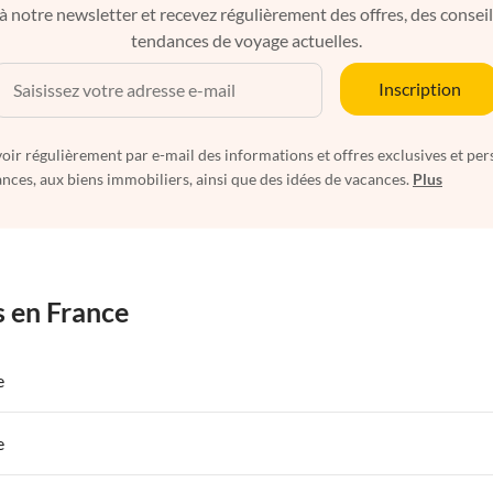
à notre newsletter et recevez régulièrement des offres, des conseils 
tendances de voyage actuelles.
Inscription
oir régulièrement par e-mail des informations et offres exclusives et per
nces, aux biens immobiliers, ainsi que des idées de vacances.
Plus
s en France
e
 de Vacances à Paris-Ile de France
Appartements de Vacances à Paris
e
s de Vacances à la Normandie
Appartements de Vacances à Sud de la F