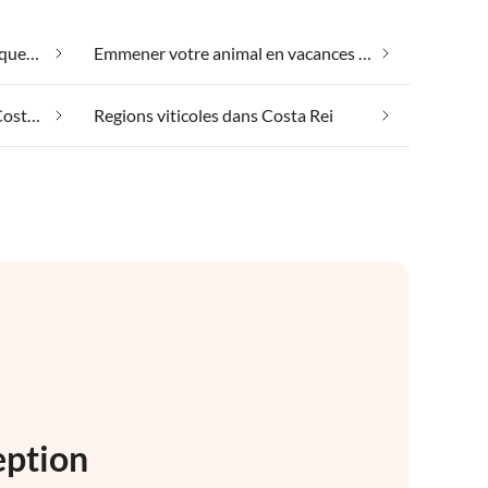
Convient aux personnes allergiques dans Costa Rei
Emmener votre animal en vacances dans Costa Rei
Hébergement de groupe dans Costa Rei
Regions viticoles dans Costa Rei
eption