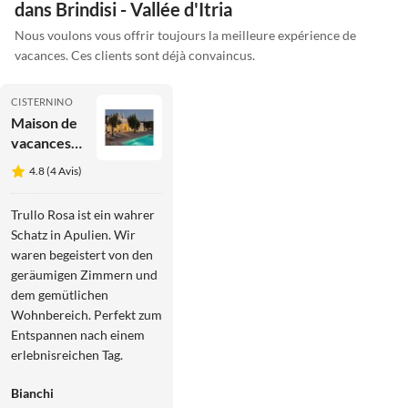
dans Brindisi - Vallée d'Itria
Nous voulons vous offrir toujours la meilleure expérience de
vacances. Ces clients sont déjà convaincus.
CISTERNINO
Maison de
vacances
Trullo en
4.8 (4 Avis)
Puglia
avec
Trullo Rosa ist ein wahrer
piscine
Schatz in Apulien. Wir
privée
waren begeistert von den
geräumigen Zimmern und
dem gemütlichen
Wohnbereich. Perfekt zum
Entspannen nach einem
erlebnisreichen Tag.
Bianchi