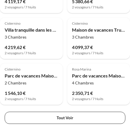
4 119,17 €
5 380,66 €
2 voyageurs / 7 Nuits
2 voyageurs / 7 Nuits
4.8
(7)
4.8
(4)
Cisternino
Cisternino
Villa tranquille dans les Pouilles
Maison de vacances Trullo en Puglia avec piscine privée
3 Chambres
3 Chambres
4 219,62 €
4 099,37 €
2 voyageurs / 7 Nuits
2 voyageurs / 7 Nuits
4.0
(2)
Cisternino
Rosa Marina
Parc de vacances Maison de campagne en Apulie près d'Alberobello
Parc de vacances Maison à Ostuni près de Rosa Marina
2 Chambres
4 Chambres
1 546,10 €
2 350,71 €
2 voyageurs / 7 Nuits
2 voyageurs / 7 Nuits
Tout Voir