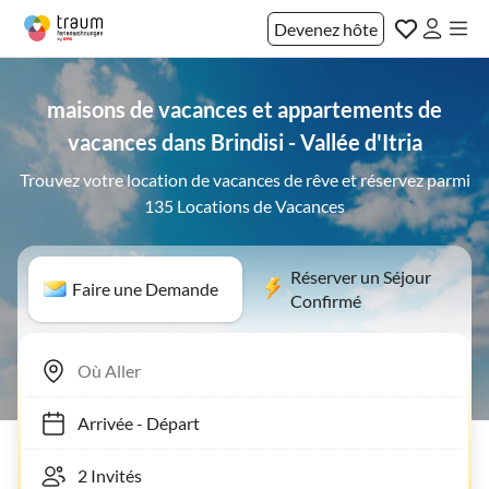
Devenez hôte
maisons de vacances et appartements de
vacances dans Brindisi - Vallée d'Itria
Trouvez votre location de vacances de rêve et réservez parmi
135 Locations de Vacances
Réserver un Séjour
Faire une Demande
Confirmé
Arrivée
-
Départ