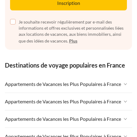
Inscription
Je souhaite recevoir régulièrement par e-mail des
informations et offres exclusives et personnalisées liées
aux locations de vacances, aux biens immobiliers, ainsi
que des idées de vacances.
Plus
Destinations de voyage populaires en France
Appartements de Vacances les Plus Populaires à France
Appartements de Vacances à France
Appartements de Vacances les Plus Populaires à France
Appartements de Vacances à Paris-Ile de France
Appartements de Vacances à France
Appartements de Vacances les Plus Populaires à France
Appartements de Vacances à Paris
Appartements de Vacances à Paris-Ile de France
Appartements de Vacances à Alpes françaises
Appartements de Vacances à France
Appartements de Vacances les Plus Populaires à France