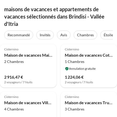
maisons de vacances et appartements de
vacances sélectionnés dans Brindisi - Vallée
d'Itria
Recommandé
Invités
Avis
Chambres
Étoiles
4.0
(26)
4.1
(19)
Cisternino
Cisternino
Maison de vacances Maison à Ostuni avec piscine privée
Maison de vacances Cottage à Cisternino avec jardin & BBQ
2 Chambres
1 Chambres
Annulation gratuite
2 916,47 €
1 224,06 €
2 voyageurs / 7 Nuits
2 voyageurs / 7 Nuits
4.0
(16)
4.0
(15)
Cisternino
Cisternino
Maison de vacances Villa près de Cisternino avec piscine et verger
Maison de vacances Trullo dans la vallée d'Itria près d'Ostuni
4 Chambres
3 Chambres