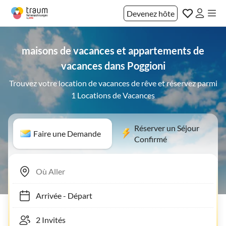
Devenez hôte
maisons de vacances et appartements de
vacances dans Poggioni
Trouvez votre location de vacances de rêve et réservez parmi
1 Locations de Vacances
Réserver un Séjour
Faire une Demande
Confirmé
Arrivée
-
Départ