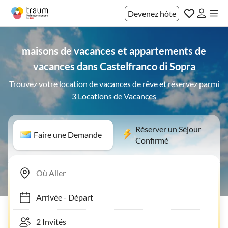
Devenez hôte
maisons de vacances et appartements de
vacances dans Castelfranco di Sopra
Trouvez votre location de vacances de rêve et réservez parmi
3 Locations de Vacances
Réserver un Séjour
Faire une Demande
Confirmé
Arrivée
-
Départ