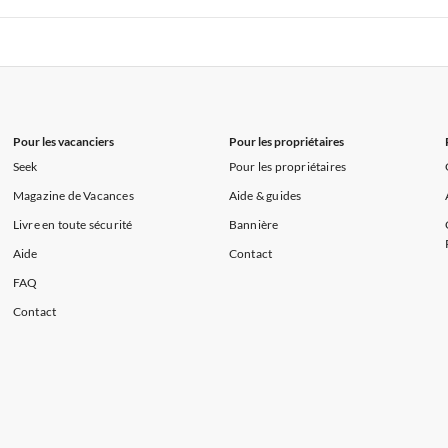
s de Vacances à la Normandie
Appartements de Vacances à Sud de la F
 de Vacances à Paris-Ile de France
Appartements de Vacances à Paris
s de Vacances à la Normandie
Appartements de Vacances à Sud de la F
Pour les vacanciers
Pour les propriétaires
Seek
Pour les propriétaires
Magazine de Vacances
Aide & guides
Livre en toute sécurité
Bannière
Aide
Contact
FAQ
Contact