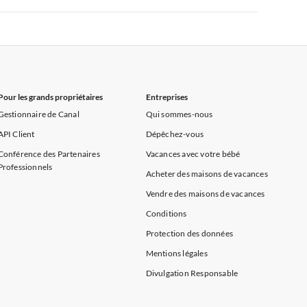
rance
Appartements de Vacances à Provence
Appartements de Vacances à Alpes françaises
rance
Appartements de Vacances à Provence
Pour les grands propriétaires
Entreprises
Gestionnaire de Canal
Qui sommes-nous
API Client
Dépêchez-vous
Conférence des Partenaires
Vacances avec votre bébé
Professionnels
Acheter des maisons de vacances
Vendre des maisons de vacances
Conditions
Protection des données
Mentions légales
Divulgation Responsable