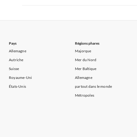
Appartements de Vacances à Côte d'Azur
Appartements de Vacances à Côte atlantique
Appartement
Appartements de Vacances à France
Appartements
Appartements de Vacances à Côte d'Azur
Appartements de Vacances à Côte atlantique
Appartement
Appartements de Vacances à Côte d'Azur
Pays
Régions phares
Allemagne
Majorque
Autriche
Mer du Nord
Suisse
Mer Baltique
Royaume-Uni
Allemagne
États-Unis
partout dans le monde
Métropoles