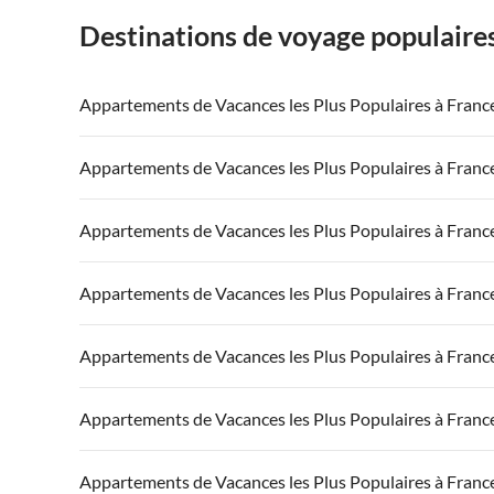
Destinations de voyage populaire
Appartements de Vacances les Plus Populaires à Franc
Appartements de Vacances à France
Appartements
Appartements de Vacances les Plus Populaires à Franc
Appartements de Vacances à Côte atlantique
Appartement
Appartements de Vacances à France
Appartements
Appartements de Vacances les Plus Populaires à Franc
Appartements de Vacances à Côte d'Azur
Appartements de Vacances à Côte atlantique
Appartement
Appartements de Vacances à France
Appartements
Appartements de Vacances les Plus Populaires à Franc
Appartements de Vacances à Côte d'Azur
Appartements de Vacances à Côte atlantique
Appartement
Appartements de Vacances à France
Appartements
Appartements de Vacances les Plus Populaires à Franc
Appartements de Vacances à Côte d'Azur
Appartements de Vacances à Côte atlantique
Appartement
Appartements de Vacances à France
Appartements
Appartements de Vacances les Plus Populaires à Franc
Appartements de Vacances à Côte d'Azur
Appartements de Vacances à Côte atlantique
Appartement
Appartements de Vacances à France
Appartements
Appartements de Vacances les Plus Populaires à Franc