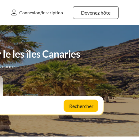
Devenez hôte
s
Connexion/Inscription
le les îles Canaries
Vacances
Rechercher