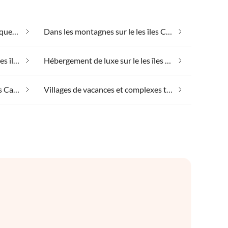
Convient aux personnes allergiques sur le les îles Canaries
Dans les montagnes sur le les îles Canaries
Hébergement de groupe sur le les îles Canaries
Hébergement de luxe sur le les îles Canaries
Vacances à la plage sur le les îles Canaries
Villages de vacances et complexes touristiques sur le les îles Canaries