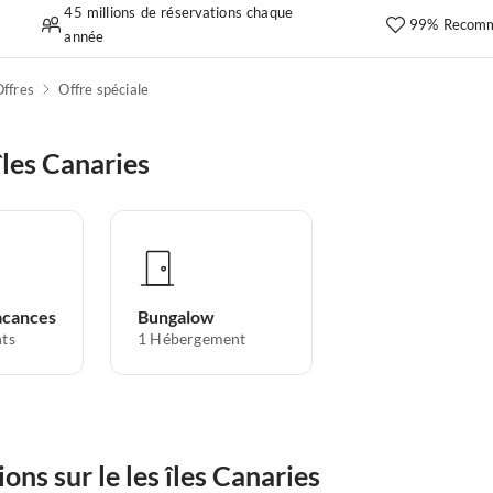
45 millions de réservations chaque
99% Recomm
année
ffres
Offre spéciale
îles Canaries
acances
Bungalow
ts
1
Hébergement
ons sur le les îles Canaries