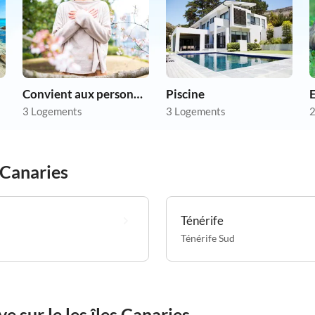
Convient aux personnes allergiques
Piscine
3 Logements
3 Logements
2
s Canaries
Ténérife
Ténérife Sud
e sur le les îles Canaries