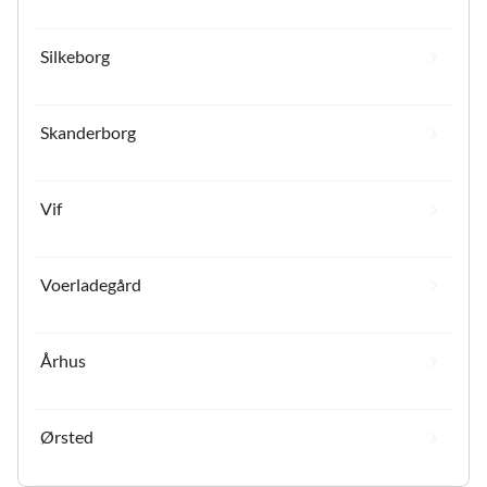
Silkeborg
Skanderborg
Vif
Voerladegård
Århus
Ørsted