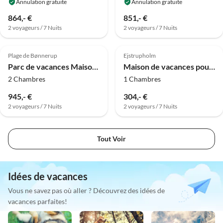
Annulation gratuite
Annulation gratuite
864,- €
851,- €
2 voyageurs / 7 Nuits
2 voyageurs / 7 Nuits
4.0
(2)
Plage de Bønnerup
Ejstrupholm
Parc de vacances Maison de vacances pour 6 personnes à Glesborg
Maison de vacances pour 4 a Hampen
2 Chambres
1 Chambres
945,- €
304,- €
2 voyageurs / 7 Nuits
2 voyageurs / 7 Nuits
Tout Voir
Idées de vacances
Vous ne savez pas où aller ? Découvrez des idées de
vacances parfaites!