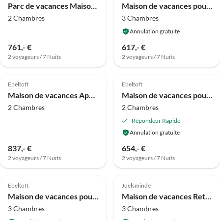
Parc de vacances Maison de vacances pour 7 personnes à Ebeltoft
Maison de vacances pour 6 a Fårvang
2 Chambres
3 Chambres
Annulation gratuite
761,- €
617,- €
2 voyageurs / 7 Nuits
2 voyageurs / 7 Nuits
4.8
(14)
4.0
(13)
Ebeltoft
Ebeltoft
Maison de vacances Appartement lumineux en bord de mer à Ebeltoft
Maison de vacances pour 4 a Ebeltoft-By Traum
2 Chambres
2 Chambres
Répondeur Rapide
Annulation gratuite
837,- €
654,- €
2 voyageurs / 7 Nuits
2 voyageurs / 7 Nuits
4.0
(4)
4.0
(4)
Ebeltoft
Juelsminde
Maison de vacances pour 8 a Ebeltoft-By Traum
Maison de vacances Retraite paisible près de la mer -- By Traum Ferienwohnungen
3 Chambres
3 Chambres