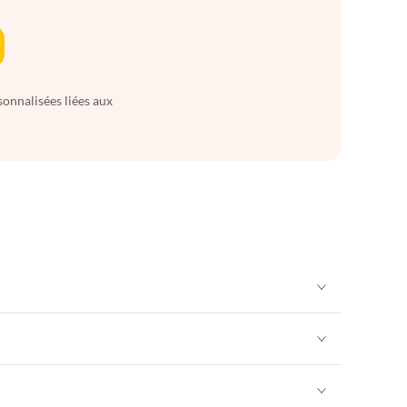
sonnalisées liées aux
Appartements de Vacances à Alpes françaises
rance
Appartements de Vacances à Provence
Appartements de Vacances à Alpes françaises