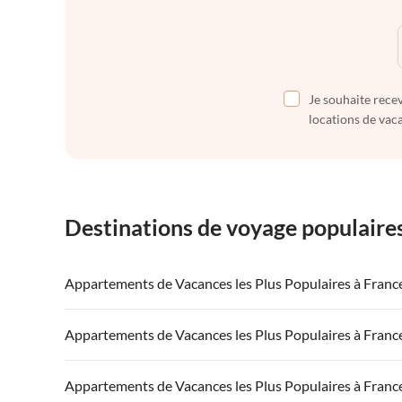
Je souhaite recev
locations de vaca
Destinations de voyage populaire
Appartements de Vacances les Plus Populaires à Franc
Appartements de Vacances à France
Appartements
Appartements de Vacances les Plus Populaires à Franc
Appartements de Vacances à Côte atlantique
Appartement
Appartements de Vacances à France
Appartements
Appartements de Vacances les Plus Populaires à Franc
Appartements de Vacances à Côte d'Azur