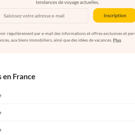
tendances de voyage actuelles.
Inscription
oir régulièrement par e-mail des informations et offres exclusives et per
nces, aux biens immobiliers, ainsi que des idées de vacances.
Plus
s en France
e
 de Vacances à Paris-Ile de France
Appartements de Vacances à Paris
e
s de Vacances à la Normandie
Appartements de Vacances à Sud de la F
 de Vacances à Paris-Ile de France
Appartements de Vacances à Paris
e