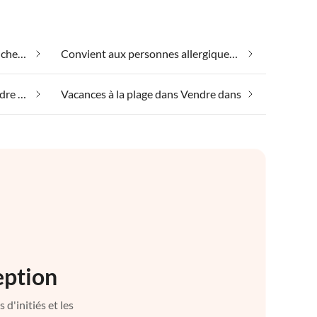
Appartements de vacances pas chers dans Vendre dans
Convient aux personnes allergiques dans Vendre dans
Hébergement de luxe dans Vendre dans
Vacances à la plage dans Vendre dans
eption
d'initiés et les