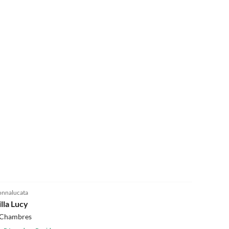
nnalucata
illa Lucy
 Chambres