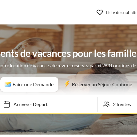
Liste de souhait
ts de vacances pour les familles
otre location de vacances de rêve et réservez parmi 283 Locations d
Faire une Demande
Réserver un Séjour Confirmé
Arrivée
-
Départ