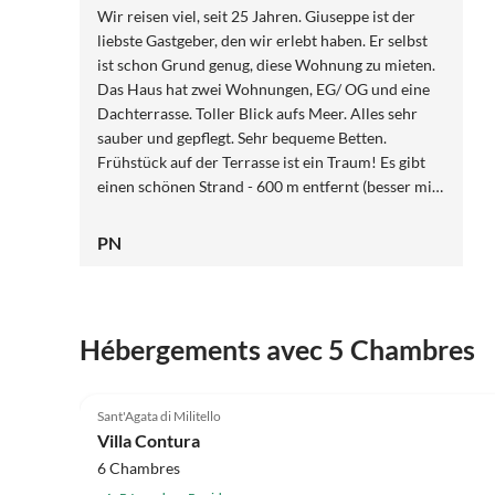
Wir reisen viel, seit 25 Jahren. Giuseppe ist der
liebste Gastgeber, den wir erlebt haben. Er selbst
ist schon Grund genug, diese Wohnung zu mieten.
Das Haus hat zwei Wohnungen, EG/ OG und eine
Dachterrasse. Toller Blick aufs Meer. Alles sehr
sauber und gepflegt. Sehr bequeme Betten.
Frühstück auf der Terrasse ist ein Traum! Es gibt
einen schönen Strand - 600 m entfernt (besser mit
Auto, wegen Höhenunterschied). Auf dem Weg
dahin "Lovely Bar" - mit eigener Konditorei und
PN
auch Arancine (Reis, Ragu, Mozzarella - deckt
Tagesbedarf an Kalorien). Castellamare in 10 Min.,
sehr schönes Städtchen, sowohl tagsüber als auch
am Abend. Giuseppe und seine Söhne geben gute
Hébergements avec 5 Chambres
Ratschläge, was man sehen/essen kann. Und sind
extrem lieb und hilfsbereit. Die ganze Gegend um
Palermo ist sehr schön!
Sant'Agata di Militello
Villa Contura
6 Chambres