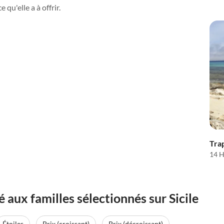
 qu'elle a à offrir.
Trap
14 H
ux familles sélectionnés sur Sicile
Étoiles
Prix (croissant)
Prix (décroissant)