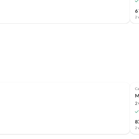
6 
2 
Meilleure
Annonce
Ca
M
2
8
2 