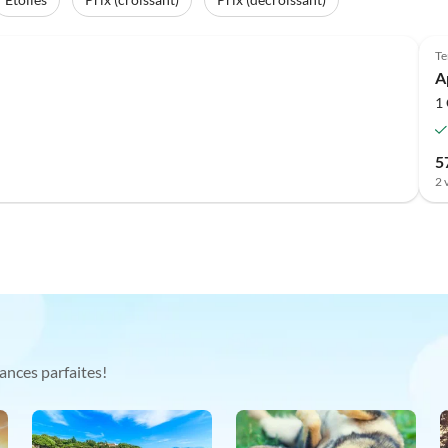
Meilleure
Annonce
Te
A
1
5
2 
ances parfaites!