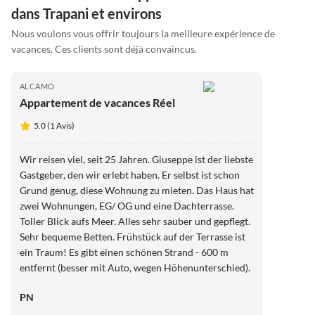
dans Trapani et environs
Nous voulons vous offrir toujours la meilleure expérience de
vacances. Ces clients sont déjà convaincus.
ALCAMO
Appartement de vacances Réel
5.0 (1 Avis)
Wir reisen viel, seit 25 Jahren. Giuseppe ist der liebste
Gastgeber, den wir erlebt haben. Er selbst ist schon
Grund genug, diese Wohnung zu mieten. Das Haus hat
zwei Wohnungen, EG/ OG und eine Dachterrasse.
Toller Blick aufs Meer. Alles sehr sauber und gepflegt.
Sehr bequeme Betten. Frühstück auf der Terrasse ist
ein Traum! Es gibt einen schönen Strand - 600 m
entfernt (besser mit Auto, wegen Höhenunterschied).
Auf dem Weg dahin "Lovely Bar" - mit eigener
PN
Konditorei und auch Arancine (Reis, Ragu, Mozzarella
- deckt Tagesbedarf an Kalorien). Castellamare in 10