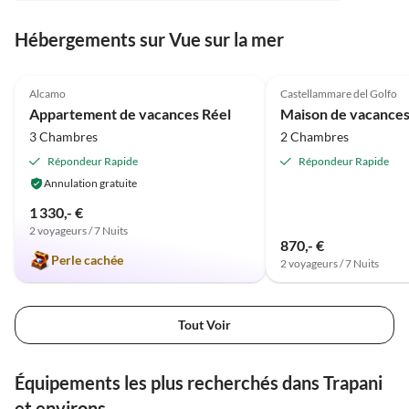
Min., sehr schönes Städtchen, sowohl tagsüber als
Hébergements sur Vue sur la mer
auch am Abend. Giuseppe und seine Söhne geben gute
Meilleure
Ratschläge, was man sehen/essen kann. Und sind
5.0
(1)
Annonce
extrem lieb und hilfsbereit. Die ganze Gegend um
Alcamo
Castellammare del Golfo
Palermo ist sehr schön!
Appartement de vacances Réel
3 Chambres
2 Chambres
Répondeur Rapide
Répondeur Rapide
Annulation gratuite
1 330,- €
2 voyageurs / 7 Nuits
870,- €
Perle cachée
2 voyageurs / 7 Nuits
Tout Voir
Équipements les plus recherchés dans Trapani
et environs