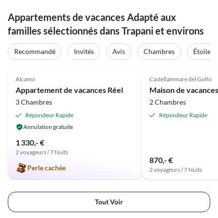
Appartements de vacances Adapté aux
familles sélectionnés dans Trapani et environs
Recommandé
Invités
Avis
Chambres
Étoiles
Meilleure
5.0
(1)
Annonce
Alcamo
Castellammare del Golfo
Appartement de vacances Réel
3 Chambres
2 Chambres
Répondeur Rapide
Répondeur Rapide
Annulation gratuite
1 330,- €
2 voyageurs / 7 Nuits
870,- €
Perle cachée
2 voyageurs / 7 Nuits
Tout Voir