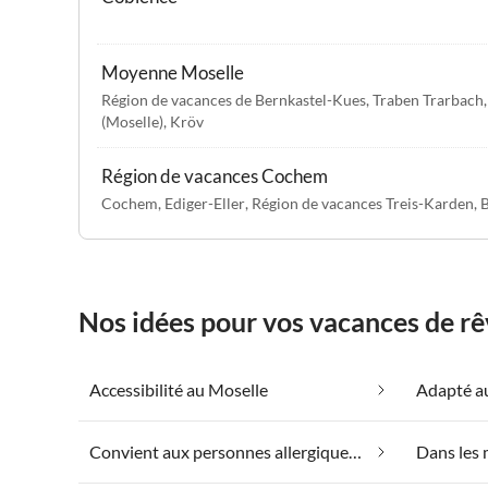
Moyenne Moselle
Région de vacances de Bernkastel-Kues
,
Traben Trarbach
(Moselle)
,
Kröv
Région de vacances Cochem
Cochem
,
Ediger-Eller
,
Région de vacances Treis-Karden
,
B
Nos idées pour vos vacances de rê
Accessibilité au Moselle
Adapté au
Convient aux personnes allergiques au Moselle
Dans les