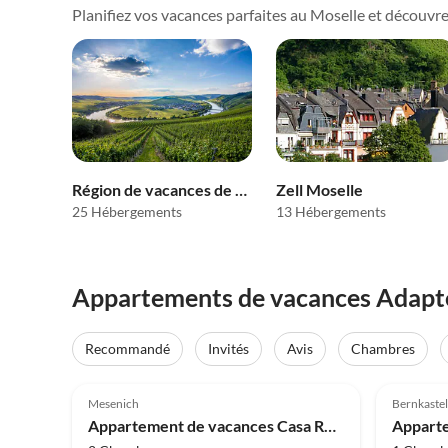
Planifiez vos vacances parfaites au Moselle et découvrez c
Région de vacances de Bernkastel-Kues
Zell Moselle
25 Hébergements
13 Hébergements
Appartements de vacances Adapté 
Recommandé
Invités
Avis
Chambres
Meilleure
4.9
(81)
Annonce
5.0
Mesenich
Bernkaste
Rapport qualité-prix
Appartement de vacances Casa Romantica