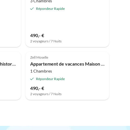
3 Chambres
Répondeur Rapide
490,- €
2 voyageurs / 7 Nuits
Meilleure
Meilleure
Annonce
Annonce
Zell Moselle
Maison de vacances Maison historique sur la Moselle à Neumagen-Dhron
Appartement de vacances Maison Hoffmann Appartement A
1 Chambres
Répondeur Rapide
490,- €
2 voyageurs / 7 Nuits