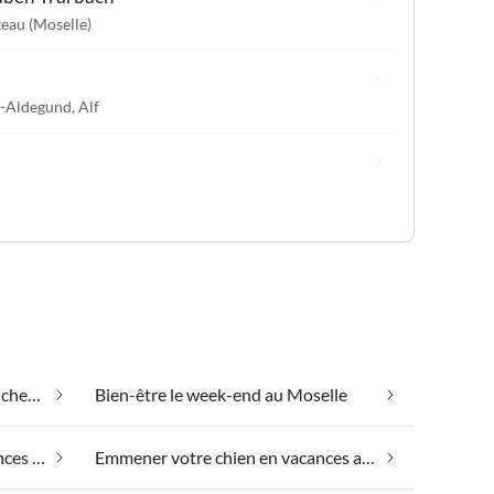
eau (Moselle)
t-Aldegund
,
Alf
Appartements de vacances pas chers au Moselle
Bien-être le week-end au Moselle
Emmener votre animal en vacances au Moselle
Emmener votre chien en vacances au Moselle