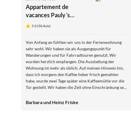
Appartement de
vacances Pauly´s
Traumzeit
5.0 (50 Avis)
Von Anfang an fühlten wir uns in der Ferienwohnung
sehr wohl. Wir haben sie als Ausgangspunkt für
Wanderungen und für Fahrradtouren genutzt. Wir
wurden herzlich empfangen. Die Ausstattung der
Wohnung ist mehr als üblich. Auf meinen Hinweis hin,
dass ich morgens den Kaffee lieber frisch gemahlen
habe, wurde zwei Tage später eine Kaffeemühle vor die
Tür gestellt. Wir haben die Zeit ohne Einschränkung sehr
genossen und fühlten uns immer pudelwohl. Morgens
kann man auf der kleinen Terrasse frühstücken. Und
Barbara und Heinz Friske
auch abends ist doch noch Sonne und man kann sich zum
Lesen und Wein trinken hinsetzen. Wir werden aller
Voraussicht nach noch einmal wiederkommen und die
gleiche Wohnung nehmen.