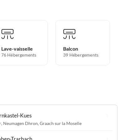
Lave-vaisselle
Balcon
76 Hébergements
39 Hébergements
rnkastel-Kues
r
,
Neumagen Dhron
,
Graach sur la Moselle
aben-Trarbach