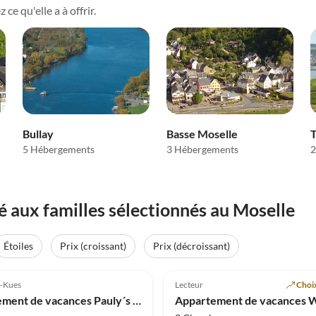
e qu'elle a à offrir.
Bullay
Basse Moselle
T
5 Hébergements
3 Hébergements
2
aux familles sélectionnés au Moselle
Étoiles
Prix (croissant)
Prix (décroissant)
Meilleure
(50)
Annonce
4.9
(29)
l-Kues
Lecteur
Choix
Appartement de vacances Pauly´s Traumzeit