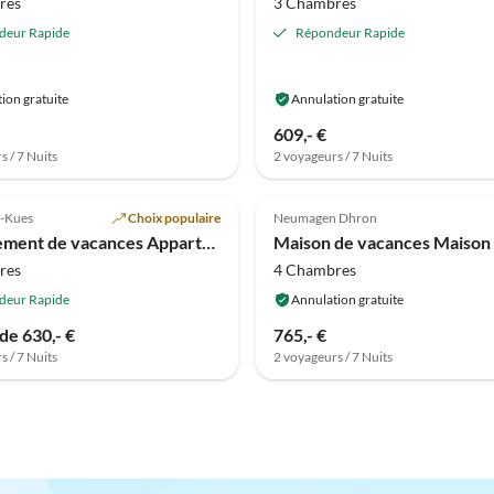
res
3 Chambres
deur Rapide
Répondeur Rapide
ion gratuite
Annulation gratuite
609,- €
s / 7 Nuits
2 voyageurs / 7 Nuits
Meilleure
(3)
Annonce
5.0
(3)
l-Kues
Choix populaire
Neumagen Dhron
 les chiens
Appartement de vacances Appartement avec balcon vue sur le château
res
4 Chambres
deur Rapide
Annulation gratuite
 de 630,- €
765,- €
s / 7 Nuits
2 voyageurs / 7 Nuits