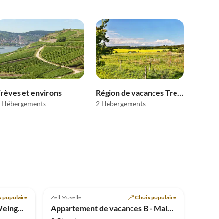
rèves et environs
Région de vacances Treis-Karden
 Hébergements
2 Hébergements
Meilleure
Meilleure
Annonce
4.9
(11)
Annonce
 populaire
Zell Moselle
Choix populaire
Appartement de vacances Weingut-Pauly
Appartement de vacances B - Maison Hoffmann