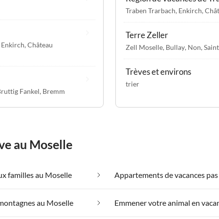
Traben Trarbach
,
Enkirch
,
Chât
Terre Zeller
,
Enkirch
,
Château
Zell Moselle
,
Bullay
,
Non
,
Sain
Trèves et environs
trier
ruttig Fankel
,
Bremm
ve au Moselle
x familles au Moselle
 montagnes au Moselle