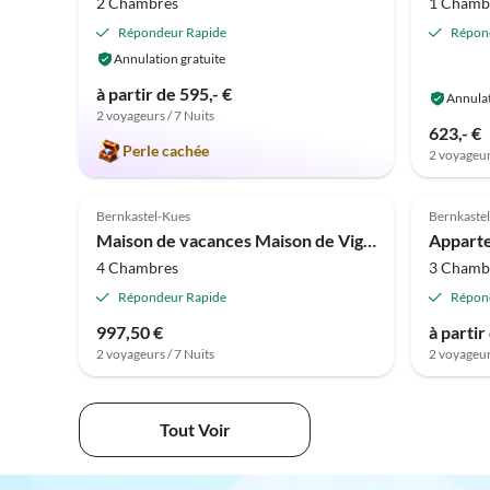
2 Chambres
1 Chamb
Répondeur Rapide
Répon
Annulation gratuite
à partir de 595,- €
Annulat
2 voyageurs / 7 Nuits
623,- €
Perle cachée
2 voyageur
Meilleure
5.0
(9)
Annonce
4.8
Bernkastel-Kues
Bernkaste
Accepte
Maison de vacances Maison de Vigneron Andel
4 Chambres
3 Chamb
Répondeur Rapide
Répon
997,50 €
à partir
2 voyageurs / 7 Nuits
2 voyageur
Tout Voir