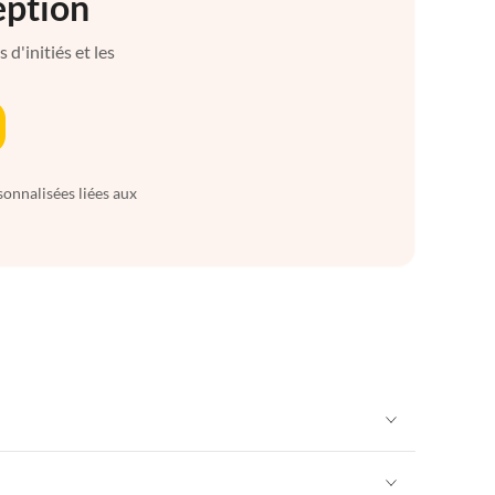
eption
d'initiés et les
sonnalisées liées aux
Appartements de Vacances à Alpes françaises