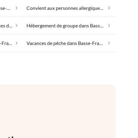
Bien-être le week-end dans Basse-Franconie
Convient aux personnes allergiques dans Basse-Franconie
Emmener votre chien en vacances dans Basse-Franconie
Hébergement de groupe dans Basse-Franconie
Spa santé et beauté dans Basse-Franconie
Vacances de pêche dans Basse-Franconie