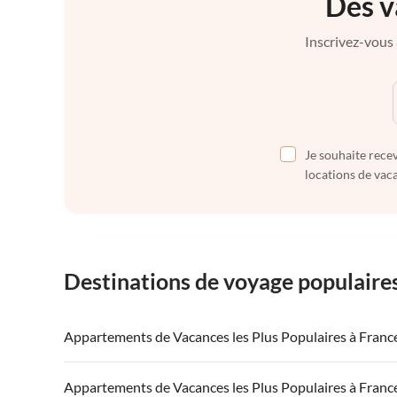
Des v
Inscrivez-vous 
Je souhaite recev
locations de vaca
Destinations de voyage populaire
Appartements de Vacances les Plus Populaires à Franc
Appartements de Vacances à France
Appartements
Appartements de Vacances les Plus Populaires à Franc