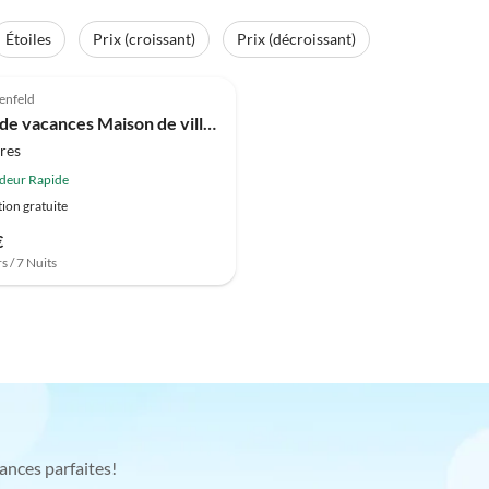
Étoiles
Prix (croissant)
Prix (décroissant)
enfeld
Maison de vacances Maison de ville WG 9
res
deur Rapide
ion gratuite
€
s / 7 Nuits
ances parfaites!