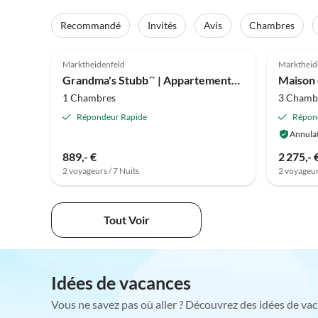
Recommandé
Invités
Avis
Chambres
Marktheidenfeld
Marktheid
Grandma's Stubb´` | Appartements AD1716
1 Chambres
3 Chamb
Répondeur Rapide
Répon
Annulat
889,- €
2 275,- 
2 voyageurs / 7 Nuits
2 voyageur
Tout Voir
Idées de vacances
Vous ne savez pas où aller ? Découvrez des idées de vac