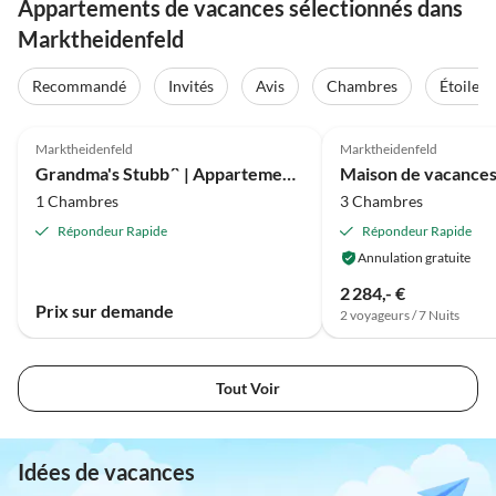
Appartements de vacances sélectionnés dans
Marktheidenfeld
Recommandé
Invités
Avis
Chambres
Étoiles
Marktheidenfeld
Marktheidenfeld
Grandma's Stubb´` | Appartements AD1716
1 Chambres
3 Chambres
Répondeur Rapide
Répondeur Rapide
Annulation gratuite
2 284,- €
Prix sur demande
2 voyageurs / 7 Nuits
Tout Voir
Idées de vacances