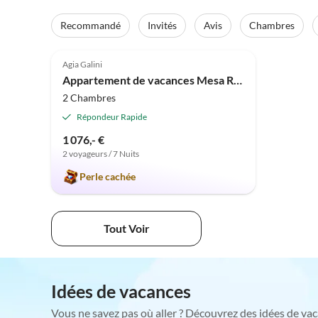
Recommandé
Invités
Avis
Chambres
4.9
(46)
Agia Galini
Appartement de vacances Mesa Riza
2 Chambres
Répondeur Rapide
1 076,- €
2 voyageurs / 7 Nuits
Perle cachée
Tout Voir
Idées de vacances
Vous ne savez pas où aller ? Découvrez des idées de vac