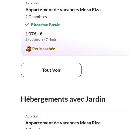
Agia Galini
Appartement de vacances Mesa Riza
2 Chambres
Répondeur Rapide
1 076,- €
2 voyageurs / 7 Nuits
Perle cachée
Tout Voir
Hébergements avec Jardin
4.9
(46)
Agia Galini
Appartement de vacances Mesa Riza