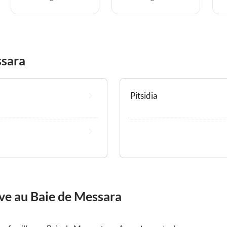
ssara
Pitsidia
êve au Baie de Messara