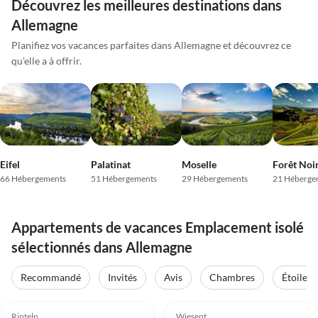
Découvrez les meilleures destinations dans
Allemagne
Planifiez vos vacances parfaites dans Allemagne et découvrez ce
qu'elle a à offrir.
Eifel
Palatinat
Moselle
Forêt Noi
66 Hébergements
51 Hébergements
29 Hébergements
21 Héberge
Appartements de vacances Emplacement isolé
sélectionnés dans Allemagne
Recommandé
Invités
Avis
Chambres
Étoiles
Meilleure
Meilleure
4.9
(44)
Annonce
5.0
(21)
Annonce
Rinteln
Wiesent