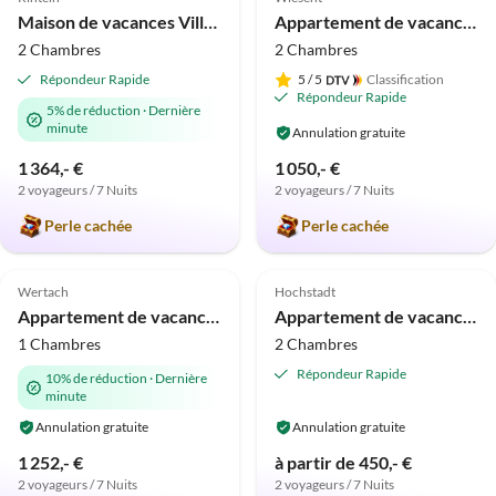
Maison de vacances Villa Taubenberg
Appartement de vacances Forsthaus Heilsberg
2 Chambres
2 Chambres
Répondeur Rapide
5
/ 5
Classification
Répondeur Rapide
5% de réduction
·
Dernière
minute
Annulation gratuite
1 364,- €
1 050,- €
2 voyageurs / 7 Nuits
2 voyageurs / 7 Nuits
Visite
virtuelle
Perle cachée
Perle cachée
Meilleure
Meilleure
5.0
(17)
Annonce
5.0
(15)
Annonce
Wertach
Hochstadt
Appartement de vacances "GRANAT incluant Sauna dans le Wellnesshof Blenk"
Appartement de vacances Retraite
1 Chambres
2 Chambres
Répondeur Rapide
10% de réduction
·
Dernière
minute
Annulation gratuite
Annulation gratuite
1 252,- €
à partir de 450,- €
2 voyageurs / 7 Nuits
2 voyageurs / 7 Nuits