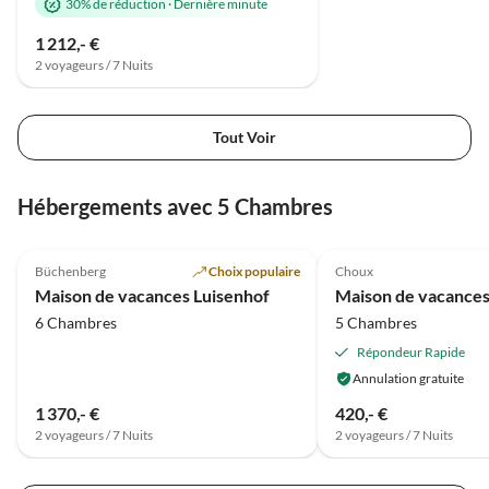
Andreas
30% de réduction
·
Dernière minute
hervorragende Käserei und
1 212,- €
sogar einen Bioladen.
2 voyageurs / 7 Nuits
Unbedingt empfehlenswert!
Tout Voir
Visite
virtuelle
Hébergements avec 5 Chambres
Meilleure
4.9
(23)
Annonce
5.0
(13)
Büchenberg
Choix populaire
Choux
Paradis familial
Maison de vacances Luisenhof
6 Chambres
5 Chambres
Répondeur Rapide
Annulation gratuite
1 370,- €
420,- €
2 voyageurs / 7 Nuits
2 voyageurs / 7 Nuits