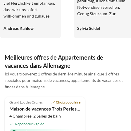
geräumig, Küche mit allem
viel Herzlichkeit empfangen,
Notwendigen versehen.
dass wir uns sofort
Genug Stauraum. Zur
willkommen und zuhause
Wohnung gehört eine schöne
gefühlt haben. Die Wohnung
Terrasse, die auf einen
Andreas Kahlow
Sylvia Seidel
ist nicht nur sehr sauber und
liebevoll gestalteten Garten
gepflegt, sondern auch mit
blickt. Den Naturbadeteich
viel Liebe zum Detail
und die Sauna haben wir oft
eingerichtet. Alles, was man
genossen - das lohnt sich. Die
für einen entspannten Urlaub
Meilleures offres de Appartements de
Gastgeber sind immer
braucht, ist vorhanden-von
vacances dans Allemagne
erreichbar und sehr
der Ausstattung bis hin zu
freundlich, auch mit Fleisch
den kleinen Extras, die den
Ici vous trouverez 1 offres de dernière minute ainsi que 1 offres
vom Biohof und
Visite
Aufenthalt besonders
spéciales pour maisons de vacances, appartements de vacances et
virtuelle
Ausflugstipps. Wertach ist ein
angenehm machen. Wir
fincas dans Allemagne
Meilleure
guter Ausgangspunkt für
4.9
(3)
Annonce
können diese Unterkunft
viele lohnende Wanderungen
uneingeschränkt
Grand Lac des Cygnes
Choix populaire
zu Almen und auf Gipfel, hat
weiterempfehlen und freuen
Maison de vacances Trois Perles de Mer & Spa
abwechslungsreiche
uns schon jetzt auf ein
4 Chambres· 2 Salles de bain
Gastronomie (Olivenbauer,
Wiedersehen. Herzlichen
Dorfgespräch), eine
Répondeur Rapide
Dank für alles! Nadine und
handwerkliche,