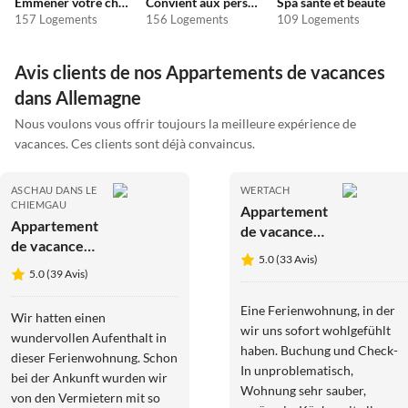
Emmener votre chien en vacances
Convient aux personnes allergiques
Spa santé et beauté
157 Logements
156 Logements
109 Logements
Avis clients de nos Appartements de vacances
dans Allemagne
Nous voulons vous offrir toujours la meilleure expérience de
vacances. Ces clients sont déjà convaincus.
ASCHAU DANS LE
WERTACH
CHIEMGAU
Appartement
Appartement
de vacances
de vacances
"Bernstein
5.0 (33 Avis)
Cascade dans
incluant
5.0 (39 Avis)
la maison
Sauna au
Waldwinkel
Centre de
Eine Ferienwohnung, in der
Wir hatten einen
Bien-être
wir uns sofort wohlgefühlt
wundervollen Aufenthalt in
Blenk"
haben. Buchung und Check-
dieser Ferienwohnung. Schon
In unproblematisch,
bei der Ankunft wurden wir
Wohnung sehr sauber,
von den Vermietern mit so