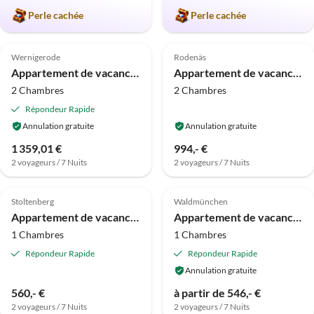
Perle cachée
Perle cachée
Meilleure
Meilleure
4.8
(7)
Annonce
4.8
(4)
Annonce
Wernigerode
Rodenäs
Appartement de vacances Jardin de Caroline
Appartement de vacances Ebbe in Bossis Hus
2 Chambres
2 Chambres
Répondeur Rapide
Annulation gratuite
Annulation gratuite
1 359,01 €
994,- €
2 voyageurs / 7 Nuits
2 voyageurs / 7 Nuits
Meilleure
Meilleure
4.5
(2)
Annonce
Annonce
Stoltenberg
Waldmünchen
Appartement de vacances Comte Arnold
Appartement de vacances Ferienpension-Posthof
1 Chambres
1 Chambres
Répondeur Rapide
Répondeur Rapide
Annulation gratuite
560,- €
à partir de 546,- €
2 voyageurs / 7 Nuits
2 voyageurs / 7 Nuits