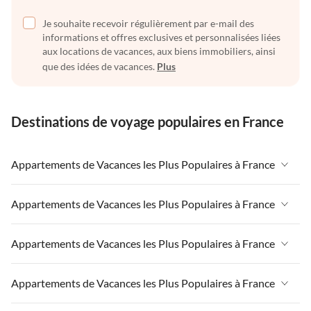
Je souhaite recevoir régulièrement par e-mail des
informations et offres exclusives et personnalisées liées
aux locations de vacances, aux biens immobiliers, ainsi
que des idées de vacances.
Plus
Destinations de voyage populaires en France
Appartements de Vacances les Plus Populaires à France
Appartements de Vacances à France
Appartements de Vacances les Plus Populaires à France
Appartements de Vacances à Paris-Ile de France
Appartements de Vacances à France
Appartements de Vacances les Plus Populaires à France
Appartements de Vacances à Paris
Appartements de Vacances à Paris-Ile de France
Appartements de Vacances à Alpes françaises
Appartements de Vacances à France
Appartements de Vacances les Plus Populaires à France
Appartements de Vacances à Paris
Appartements de Vacances à Côte atlantique
Appartements de Vacances à Paris-Ile de France