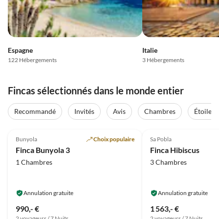
Espagne
Italie
122 Hébergements
3 Hébergements
Fincas sélectionnés dans le monde entier
Recommandé
Invités
Avis
Chambres
Étoiles
Meilleure
4.9
(6)
Annonce
4.0
(5)
Bunyola
Choix populaire
Sa Pobla
Finca Bunyola 3
Finca Hibiscus
1 Chambres
3 Chambres
Annulation gratuite
Annulation gratuite
990,- €
1 563,- €
2 voyageurs / 7 Nuits
2 voyageurs / 7 Nuits