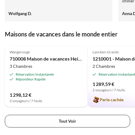
immer 
merkt e
Wolfgang D.
Anna 
ihre G
wieder
empfe
Maisons de vacances dans le monde entier
4.5
(18)
4.8
(14)
Wangerooge
Lancken-Granitz
710008 Maison de vacances Heiler Hus Wangerooge
3 Chambres
2 Chambres
Réservation Instantanée
Réservation Instantan
Répondeur Rapide
1 289,59 €
2 voyageurs / 7 Nuits
1 298,12 €
Perle cachée
2 voyageurs / 7 Nuits
Tout Voir