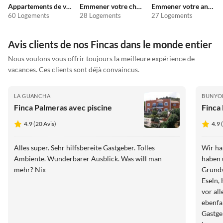
Appartements de vacances pas chers
Emmener votre chien en vacances
Emmener votre animal en vacances
60 Logements
28 Logements
27 Logements
Avis clients de nos Fincas dans le monde entier
Nous voulons vous offrir toujours la meilleure expérience de
vacances. Ces clients sont déjà convaincus.
LA GUANCHA
BUNYO
Finca Palmeras avec piscine
Finca
4.9 (20 Avis)
4.9 
Alles super. Sehr hilfsbereite Gastgeber. Tolles
Wir ha
Ambiente. Wunderbarer Ausblick. Was will man
haben 
mehr? Nix
Grunds
Eseln,
vor al
ebenfa
Gastge