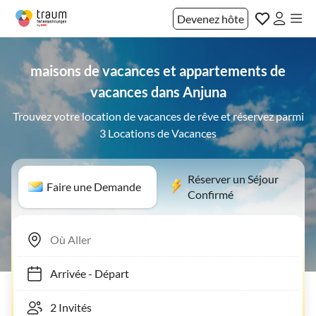
Devenez hôte
maisons de vacances et appartements de
vacances dans Anjuna
Trouvez votre location de vacances de rêve et réservez parmi
3 Locations de Vacances
Réserver un Séjour
Faire une Demande
Confirmé
Arrivée
-
Départ