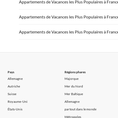
Appartements de Vacances à France
Appartements
Appartements de Vacances les Plus Populaires à Franc
Appartements de Vacances à Côte d'Azur
Appartements de Vacances à Côte atlantique
Appartement
Appartements de Vacances à France
Appartements
Appartements de Vacances les Plus Populaires à Franc
Appartements de Vacances à Côte d'Azur
Appartements de Vacances à Côte atlantique
Appartement
Appartements de Vacances à France
Appartements
Appartements de Vacances les Plus Populaires à Franc
Appartements de Vacances à Côte d'Azur
Appartements de Vacances à Côte atlantique
Appartement
Appartements de Vacances à France
Appartements
Appartements de Vacances à Côte d'Azur
Appartements de Vacances à Côte atlantique
Appartement
Appartements de Vacances à Côte d'Azur
Pays
Régions phares
Allemagne
Majorque
Autriche
Mer du Nord
Suisse
Mer Baltique
Royaume-Uni
Allemagne
États-Unis
partout dans le monde
Métropoles