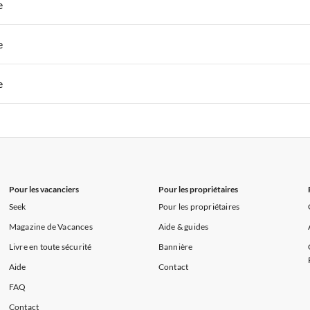
 de Vacances à Paris-Ile de France
Appartements de Vacances à Paris
e
s de Vacances à la Normandie
Appartements de Vacances à Sud de la F
 de Vacances à Paris-Ile de France
Appartements de Vacances à Paris
e
s de Vacances à la Normandie
Appartements de Vacances à Sud de la F
 de Vacances à Paris-Ile de France
Appartements de Vacances à Paris
e
s de Vacances à la Normandie
Appartements de Vacances à Sud de la F
 de Vacances à Paris-Ile de France
Appartements de Vacances à Paris
s de Vacances à la Normandie
Appartements de Vacances à Sud de la F
Pour les vacanciers
Pour les propriétaires
Seek
Pour les propriétaires
Magazine de Vacances
Aide & guides
Livre en toute sécurité
Bannière
Aide
Contact
FAQ
Contact