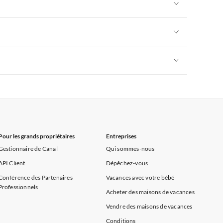
Appartements de Vacances à Alpes françaises
rance
Appartements de Vacances à Provence
Appartements de Vacances à Alpes françaises
rance
Appartements de Vacances à Provence
Appartements de Vacances à Alpes françaises
rance
Appartements de Vacances à Provence
Appartements de Vacances à Alpes françaises
rance
Appartements de Vacances à Provence
Pour les grands propriétaires
Entreprises
Gestionnaire de Canal
Qui sommes-nous
API Client
Dépêchez-vous
Conférence des Partenaires
Vacances avec votre bébé
Professionnels
Acheter des maisons de vacances
Vendre des maisons de vacances
Conditions