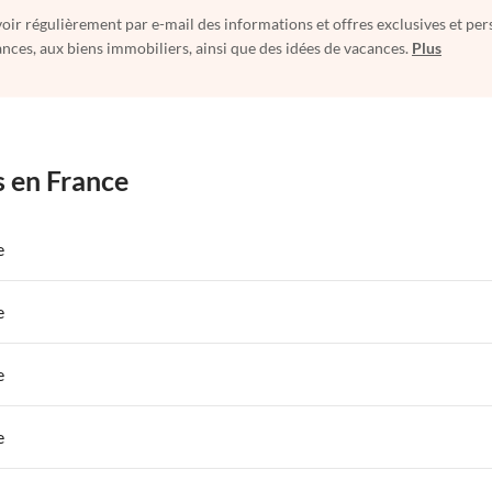
oir régulièrement par e-mail des informations et offres exclusives et per
nces, aux biens immobiliers, ainsi que des idées de vacances.
Plus
s en France
e
 de Vacances à Paris-Ile de France
Appartements de Vacances à Paris
e
s de Vacances à la Normandie
Appartements de Vacances à Sud de la F
 de Vacances à Paris-Ile de France
Appartements de Vacances à Paris
e
s de Vacances à la Normandie
Appartements de Vacances à Sud de la F
 de Vacances à Paris-Ile de France
Appartements de Vacances à Paris
e
s de Vacances à la Normandie
Appartements de Vacances à Sud de la F