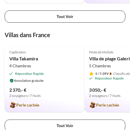
Tout Voir
Villas dans France
5.0
(2)
5.0
(2)
Capbreton
Peste de Moliets
Villa Takamira
Villa de plage Galer
4 Chambres
5 Chambres
Répondeur Rapide
4
/ 5
Classificat
Répondeur Rapide
Annulation gratuite
2 370,- €
3 050,- €
2 voyageurs / 7 Nuits
2 voyageurs / 7 Nuits
Perle cachée
Perle cachée
Tout Voir