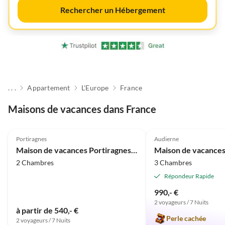
Rechercher un Hébergement
. . .
Appartement
L'Europe
France
Maisons de vacances dans France
5.0
(7)
5.0
(4)
Portiragnes
Audierne
Maison de vacances Portiragnes au bord de la mer
Maison de vacance
2 Chambres
3 Chambres
Répondeur Rapide
990,- €
2 voyageurs / 7 Nuits
à partir de 540,- €
Perle cachée
2 voyageurs / 7 Nuits