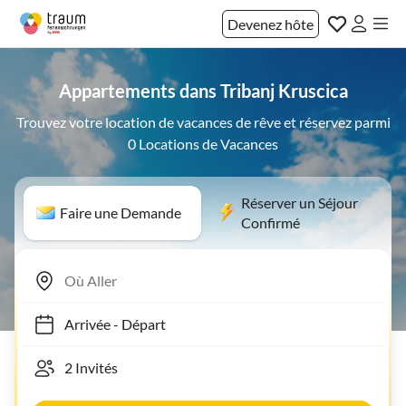
Devenez hôte
Appartements dans Tribanj Kruscica
Trouvez votre location de vacances de rêve et réservez parmi
0 Locations de Vacances
Réserver un Séjour
Faire une Demande
Confirmé
Arrivée
-
Départ