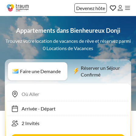
Devenez hôte
Appartements dans Bienheureux Donji
Trouvez votre location de vacances de rêve et réservez parmi
0 Locations de Vacances
Réserver un Séjour
Faire une Demande
Confirmé
Arrivée
-
Départ