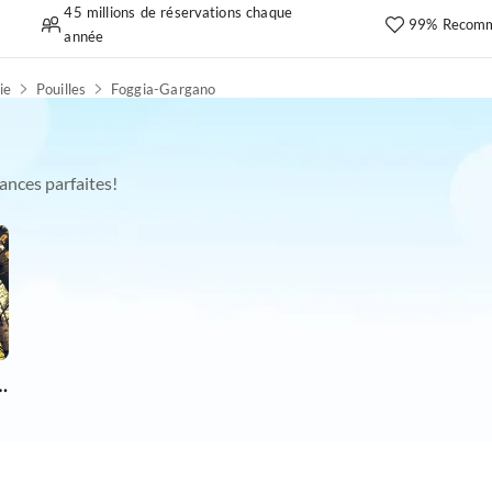
45 millions de réservations chaque
99% Recomm
année
lie
Pouilles
Foggia-Gargano
ances parfaites!
chien en vacances