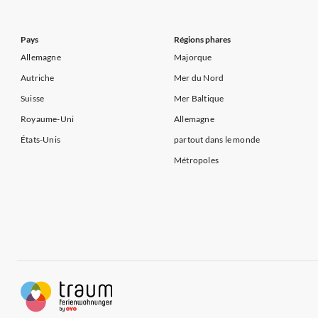
Appartements de Vacances à Côte d'Azur
Pays
Régions phares
Allemagne
Majorque
Autriche
Mer du Nord
Suisse
Mer Baltique
Royaume-Uni
Allemagne
États-Unis
partout dans le monde
Métropoles