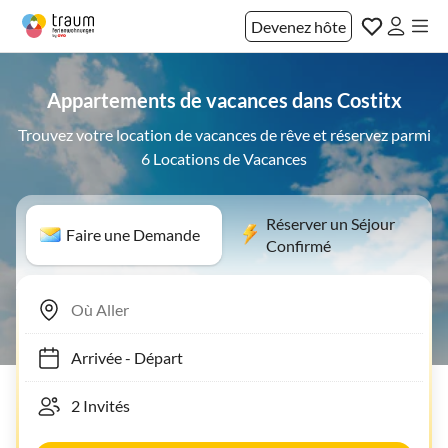
Devenez hôte
Appartements de vacances dans Costitx
Trouvez votre location de vacances de rêve et réservez parmi
6 Locations de Vacances
Réserver un Séjour
Faire une Demande
Confirmé
Arrivée
-
Départ