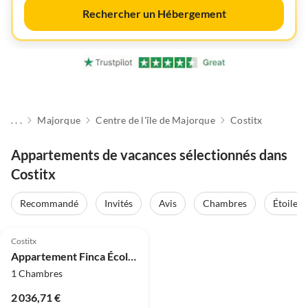
Rechercher un Hébergement
. . .
Majorque
Centre de l'île de Majorque
Costitx
Appartements de vacances sélectionnés dans
Costitx
Recommandé
Invités
Avis
Chambres
Étoiles
4.8
(4)
Costitx
Appartement Finca Écologique à Costitx avec Piscine
1 Chambres
2 036,71 €