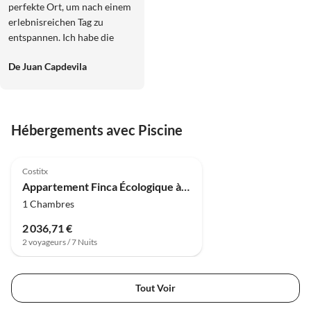
perfekte Ort, um nach einem
erlebnisreichen Tag zu
entspannen. Ich habe die
Ruhe und Stille hier sehr
De Juan Capdevila
genossen.
Hébergements avec Piscine
4.8
(4)
Costitx
Appartement Finca Écologique à Costitx avec Piscine
1 Chambres
2 036,71 €
2 voyageurs / 7 Nuits
Tout Voir