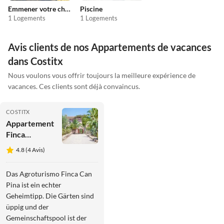
Emmener votre chien en vacances
Piscine
1 Logements
1 Logements
Avis clients de nos Appartements de vacances
dans Costitx
Nous voulons vous offrir toujours la meilleure expérience de
vacances. Ces clients sont déjà convaincus.
COSTITX
Appartement
Finca
Écologique à
4.8 (4 Avis)
Costitx avec
Piscine
Das Agroturismo Finca Can
Pina ist ein echter
Geheimtipp. Die Gärten sind
üppig und der
Gemeinschaftspool ist der