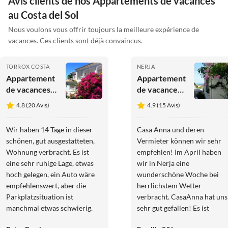
Avis clients de nos Appartements de vacances
au Costa del Sol
Nous voulons vous offrir toujours la meilleure expérience de
vacances. Ces clients sont déjà convaincus.
TORROX COSTA
NERJA
Appartement
Appartement
de vacances
de vacances
/Appartement
Maison Anna
4.8 (20 Avis)
4.9 (15 Avis)
Montemar
Wir haben 14 Tage in dieser
Casa Anna und deren
schönen, gut ausgestatteten,
Vermieter können wir sehr
Wohnung verbracht. Es ist
empfehlen! Im April haben
eine sehr ruhige Lage, etwas
wir in Nerja eine
hoch gelegen, ein Auto wäre
wunderschöne Woche bei
empfehlenswert, aber die
herrlichstem Wetter
Parkplatzsituation ist
verbracht. CasaAnna hat uns
manchmal etwas schwierig.
sehr gut gefallen! Es ist
Ein großes Lob an unseren
geschmackvoll, im