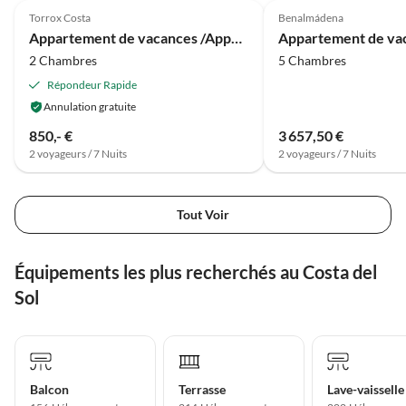
Herzlichsten Dank für das
Torrox Costa
Benalmádena
Entgegenkommen, die nette
Appartement de vacances /Appartement Montemar
Kommunikation und die
2 Chambres
5 Chambres
Vermietung Ihrer Wohnung!
Répondeur Rapide
Annulation gratuite
850,- €
3 657,50 €
2 voyageurs / 7 Nuits
2 voyageurs / 7 Nuits
Tout Voir
Équipements les plus recherchés au Costa del
Sol
Balcon
Terrasse
Lave-vaisselle