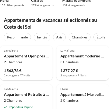
Nerja
Casarès
Málaga et environs
133 Hébergements
27 Hébergements
13 Hébergements
Appartements de vacances sélectionnés au
Costa del Sol
Recommandé
Invités
Avis
Chambres
Étoiles
4.0
(8)
4.0
(6)
La Mairena
La Mairena
Appartement Ojén près du golf
Appartement moderne avec piscine
2 Chambres
3 Chambres
1 563,78 €
1 377,27 €
2 voyageurs / 7 Nuits
2 voyageurs / 7 Nuits
4.0
(4)
4.0
(4)
La Mairena
Elviria
Appartement Retraite à Ojén avec piscine
Appartement à Marbella proche plage
2 Chambres
2 Chambres
Répondeur Rapide