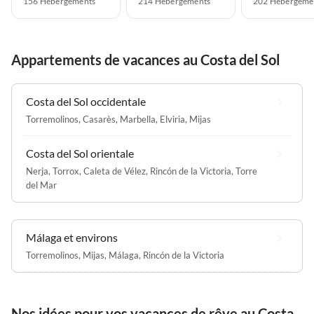
156 Hébergements
214 Hébergements
202 Hébergeme
Appartements de vacances au Costa del Sol
Costa del Sol occidentale
Torremolinos
,
Casarès
,
Marbella
,
Elviria
,
Mijas
Costa del Sol orientale
Nerja
,
Torrox
,
Caleta de Vélez
,
Rincón de la Victoria
,
Torre
del Mar
Málaga et environs
Torremolinos
,
Mijas
,
Málaga
,
Rincón de la Victoria
Nos idées pour vos vacances de rêve au Costa