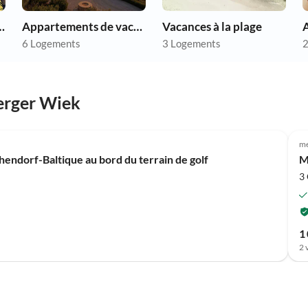
chien en vacances
Appartements de vacances pas chers
Vacances à la plage
A
6 Logements
3 Logements
2
erger Wiek
Meilleure
Annonce
me
ndorf-Baltique au bord du terrain de golf
M
3
1
2 