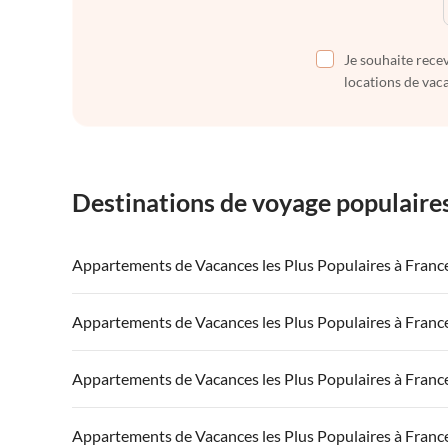
Je souhaite recev
locations de vaca
Destinations de voyage populaire
Appartements de Vacances les Plus Populaires à Franc
Appartements de Vacances à France
Appartements
Appartements de Vacances les Plus Populaires à Franc
Appartements de Vacances à Côte atlantique
Appartement
Appartements de Vacances à France
Appartements
Appartements de Vacances les Plus Populaires à Franc
Appartements de Vacances à Côte d'Azur
Appartements de Vacances à Côte atlantique
Appartement
Appartements de Vacances à France
Appartements
Appartements de Vacances les Plus Populaires à Franc
Appartements de Vacances à Côte d'Azur