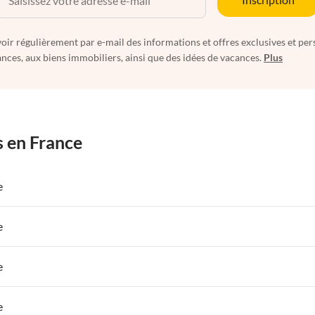
oir régulièrement par e-mail des informations et offres exclusives et per
nces, aux biens immobiliers, ainsi que des idées de vacances.
Plus
s en France
e
 de Vacances à Paris-Ile de France
Appartements de Vacances à Paris
e
s de Vacances à la Normandie
Appartements de Vacances à Sud de la F
 de Vacances à Paris-Ile de France
Appartements de Vacances à Paris
e
s de Vacances à la Normandie
Appartements de Vacances à Sud de la F
 de Vacances à Paris-Ile de France
Appartements de Vacances à Paris
e