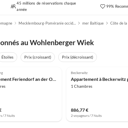
45 millions de réservations chaque
99% Recomm
année
lemagne
Mecklembourg-Poméranie occidentale
mer Baltique
tionnés au Wohlenberger Wiek
Étoiles
Prix (croissant)
Prix (décroissant)
(9)
4.0
(2)
rg
Beckerwitz
Appartement Feriendorf an der Ostsee, Wohlenberg
res
1 Chambres
€
886,77 €
s / 7 Nuits
2 voyageurs / 7 Nuits