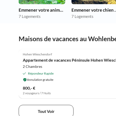
Emmener votre animal en vacances
Emmener votre 
7 Logements
7 Logements
Maisons de vacances au Wohlenb
4.9
(13)
Hohen Wieschendorf
Appartement de vacances Péninsule Hohen Wiesche
2 Chambres
Répondeur Rapide
Annulation gratuite
800,- €
2 voyageurs / 7 Nuits
Tout Voir