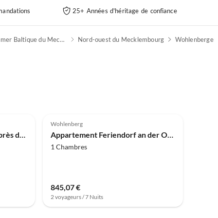
andations
25+ Années d'héritage de confiance
Côte de la mer Baltique du Mecklembourg
Nord-ouest du Mecklembourg
Wohlenberger
Wohlenberg
Appartement à Beckerwitz près du lac Ostsee
Appartement Feriendorf an der Ostsee, Wohlenberg
1 Chambres
845,07 €
2 voyageurs / 7 Nuits