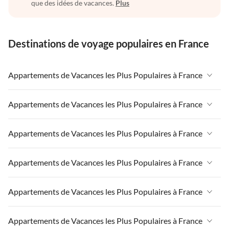
que des idées de vacances.
Plus
Destinations de voyage populaires en France
Appartements de Vacances les Plus Populaires à France
Appartements de Vacances à France
Appartements de Vacances les Plus Populaires à France
Appartements de Vacances à Paris-Ile de France
Appartements de Vacances à France
Appartements de Vacances les Plus Populaires à France
Appartements de Vacances à Paris
Appartements de Vacances à Paris-Ile de France
Appartements de Vacances à Alpes françaises
Appartements de Vacances à France
Appartements de Vacances les Plus Populaires à France
Appartements de Vacances à Paris
Appartements de Vacances à Côte atlantique
Appartements de Vacances à Paris-Ile de France
Appartements de Vacances à Alpes françaises
Appartements de Vacances à France
Appartements de Vacances les Plus Populaires à France
Appartements de Vacances à la Normandie
Appartements de Vacances à Paris
Appartements de Vacances à Côte atlantique
Appartements de Vacances à Paris-Ile de France
Appartements de Vacances à Sud de la France
Appartements de Vacances à Alpes françaises
Appartements de Vacances à France
Appartements de Vacances les Plus Populaires à France
Appartements de Vacances à la Normandie
Appartements de Vacances à Paris