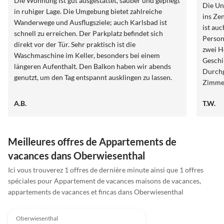
Die Wohnung ist gut ausgestattet, sauber und gepflegt
Die Un
in ruhiger Lage. Die Umgebung bietet zahlreiche
ins Ze
Wanderwege und Ausflugsziele; auch Karlsbad ist
ist au
schnell zu erreichen. Der Parkplatz befindet sich
Person
direkt vor der Tür. Sehr praktisch ist die
zwei H
Waschmaschine im Keller, besonders bei einem
Geschi
längeren Aufenthalt. Den Balkon haben wir abends
Durch
genutzt, um den Tag entspannt ausklingen zu lassen.
Zimmer
Die Heizung sorgte an den kühlen Sommertagen für
Winter
wohltuende Wärme. Die Schlüsselübergabe verlief
A.B.
T.W.
zu kal
unkompliziert über die freundliche Nachbarin.
Vermie
Insgesamt war es ein sehr angenehmer Aufenthalt,
Probl
den wir in guter Erinnerung behalten.
Meilleures offres de Appartements de
vacances dans Oberwiesenthal
Ici vous trouverez 1 offres de dernière minute ainsi que 1 offres
spéciales pour Appartement de vacances maisons de vacances,
appartements de vacances et fincas dans Oberwiesenthal
Meilleure
5.0
(14)
Annonce
Oberwiesenthal