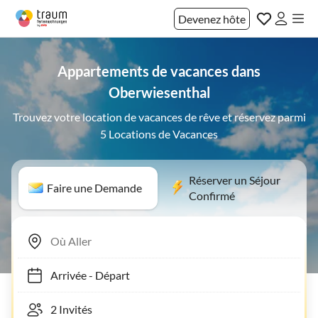
Devenez hôte
Appartements de vacances dans
Oberwiesenthal
Trouvez votre location de vacances de rêve et réservez parmi
5 Locations de Vacances
Réserver un Séjour
Faire une Demande
Confirmé
Arrivée
-
Départ