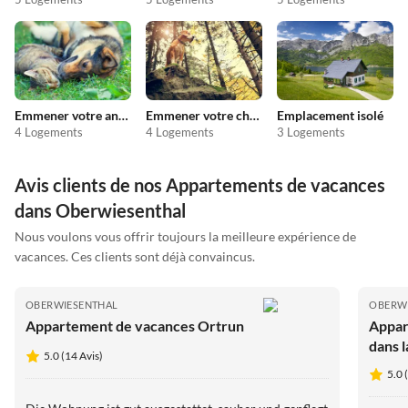
Emmener votre animal en vacances
Emmener votre chien en vacances
Emplacement isolé
4 Logements
4 Logements
3 Logements
Avis clients de nos Appartements de vacances
dans Oberwiesenthal
Nous voulons vous offrir toujours la meilleure expérience de
vacances. Ces clients sont déjà convaincus.
OBERWIESENTHAL
OBERW
Appartement de vacances Ortrun
Appar
dans 
5.0 (14 Avis)
sur K
5.0 