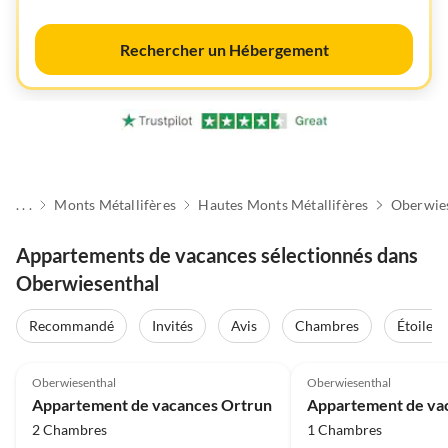
Rechercher un Hébergement
. . .
Monts Métallifères
Hautes Monts Métallifères
Oberwie
Appartements de vacances sélectionnés dans
Oberwiesenthal
Recommandé
Invités
Avis
Chambres
Étoiles
Meilleure
5.0
(14)
Annonce
4.8
(6)
Oberwiesenthal
Oberwiesenthal
Appartement de vacances Ortrun
2 Chambres
1 Chambres