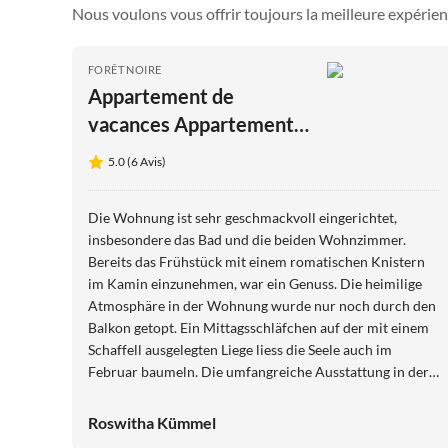
Nous voulons vous offrir toujours la meilleure expérien
FORÊT NOIRE
Appartement de
vacances Appartement
de campagne avec vue
5.0 (6 Avis)
sur le Feldberg
Die Wohnung ist sehr geschmackvoll eingerichtet,
insbesondere das Bad und die beiden Wohnzimmer.
Bereits das Frühstück mit einem romatischen Knistern
im Kamin einzunehmen, war ein Genuss. Die heimilige
Atmosphäre in der Wohnung wurde nur noch durch den
Balkon getopt. Ein Mittagsschläfchen auf der mit einem
Schaffell ausgelegten Liege liess die Seele auch im
Februar baumeln. Die umfangreiche Ausstattung in der
Wohnung sucht Ihresgleichen. Herr Andergassen ist ein
toller Gastgeber, der sein Handwerk versteht. Er hat die
Roswitha Kümmel
Wohnung nicht nur sehr liebevoll eingerichtet, sondern