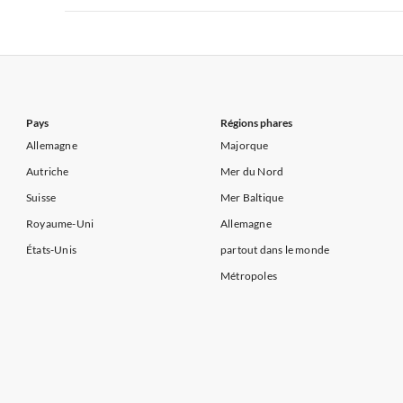
Appartements de Vacances à Côte atlantique
Appartement
Appartements de Vacances à France
Appartements
Appartements de Vacances à Côte d'Azur
Appartements de Vacances à Côte atlantique
Appartement
Appartements de Vacances à Côte d'Azur
Pays
Régions phares
Allemagne
Majorque
Autriche
Mer du Nord
Suisse
Mer Baltique
Royaume-Uni
Allemagne
États-Unis
partout dans le monde
Métropoles