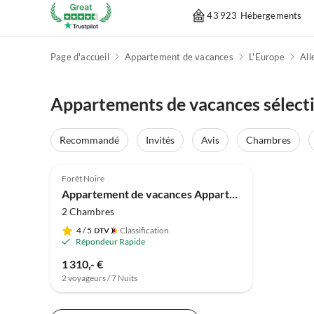
43 923 Hébergements
Page d'accueil
Appartement de vacances
L'Europe
Al
Appartements de vacances sélecti
Recommandé
Invités
Avis
Chambres
5.0
(6)
Forêt Noire
Appartement de vacances Appartement de campagne avec vue sur le Feldberg
2 Chambres
4
/ 5
Classification
Répondeur Rapide
1 310,- €
2 voyageurs / 7 Nuits