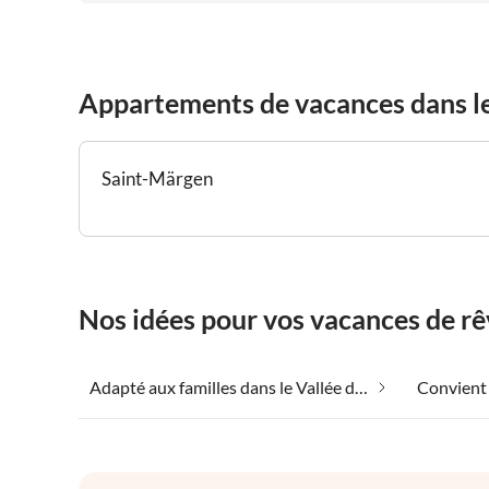
auch umfangreiches Infomaterial über alle erdenklichen
Freizeitaktivitäten in und um St. Märgen erstellt. Wir
haben uns sehr wohl gefühlt und werden sicherlich
unseren nächsten Schwarzwaldurlaub wieder dort
Appartements de vacances dans le
verbringen!
Saint-Märgen
Nos idées pour vos vacances de rê
Adapté aux familles dans le Vallée du Dreisam