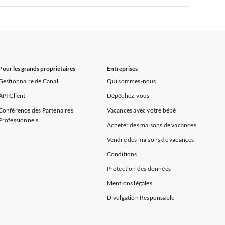
rance
Appartements de Vacances à Provence
Appartements de Vacances à Alpes françaises
rance
Appartements de Vacances à Provence
Pour les grands propriétaires
Entreprises
Gestionnaire de Canal
Qui sommes-nous
API Client
Dépêchez-vous
Conférence des Partenaires
Vacances avec votre bébé
Professionnels
Acheter des maisons de vacances
Vendre des maisons de vacances
Conditions
Protection des données
Mentions légales
Divulgation Responsable