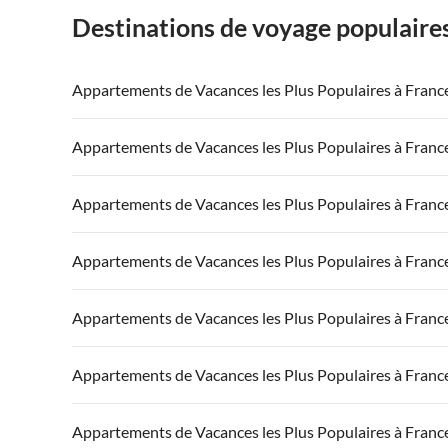
Destinations de voyage populaire
Appartements de Vacances les Plus Populaires à Franc
Appartements de Vacances à France
Appartements
Appartements de Vacances les Plus Populaires à Franc
Appartements de Vacances à Côte atlantique
Appartement
Appartements de Vacances à France
Appartements
Appartements de Vacances les Plus Populaires à Franc
Appartements de Vacances à Côte d'Azur
Appartements de Vacances à Côte atlantique
Appartement
Appartements de Vacances à France
Appartements
Appartements de Vacances les Plus Populaires à Franc
Appartements de Vacances à Côte d'Azur
Appartements de Vacances à Côte atlantique
Appartement
Appartements de Vacances à France
Appartements
Appartements de Vacances les Plus Populaires à Franc
Appartements de Vacances à Côte d'Azur
Appartements de Vacances à Côte atlantique
Appartement
Appartements de Vacances à France
Appartements
Appartements de Vacances les Plus Populaires à Franc
Appartements de Vacances à Côte d'Azur
Appartements de Vacances à Côte atlantique
Appartement
Appartements de Vacances à France
Appartements
Appartements de Vacances les Plus Populaires à Franc
Appartements de Vacances à Côte d'Azur