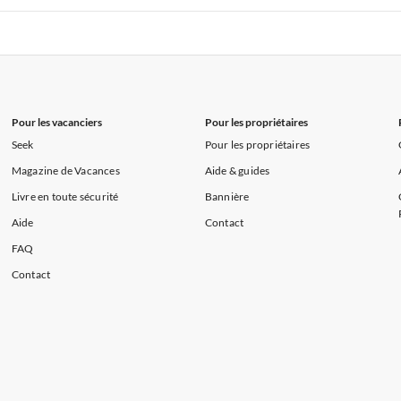
s de Vacances à la Normandie
Appartements de Vacances à Sud de la F
 de Vacances à Paris-Ile de France
Appartements de Vacances à Paris
s de Vacances à la Normandie
Appartements de Vacances à Sud de la F
Pour les vacanciers
Pour les propriétaires
Seek
Pour les propriétaires
Magazine de Vacances
Aide & guides
Livre en toute sécurité
Bannière
Aide
Contact
FAQ
Contact